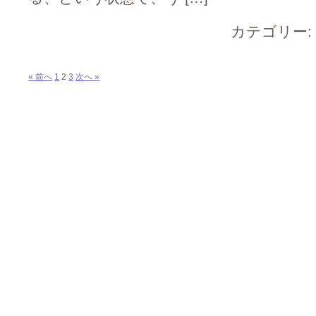
カテゴリー:
« 前へ
1
2
3
次へ »