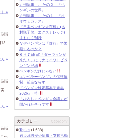
近刊情報 : その２ 『ペ
ンギンの世界』
ト »
近刊情報 : その１ 『オ
オウミガラス』
『日本ペンギン大百科』(木
村悦子著、エクスナレッジ)
 日 火曜日
まもなく刊行
18
なぜペンギンは「群れ」で繁
殖するのか？
６月７日(日)「ダーウィンが
ん »
来た！」にミナミイワトビペ
ンギン登場
ペンギンだけじゃない
エンペラーペンギンの保護体
 日 火曜日
制、前進ならず
『ペンギン検定基本問題集
 実
2026』刊行
「ひろしまペンギン会議」が
開かれたそうです
ん »
 日 金曜日
Topics
(1,688)
震災津波安否情報・支援活動
(1つ