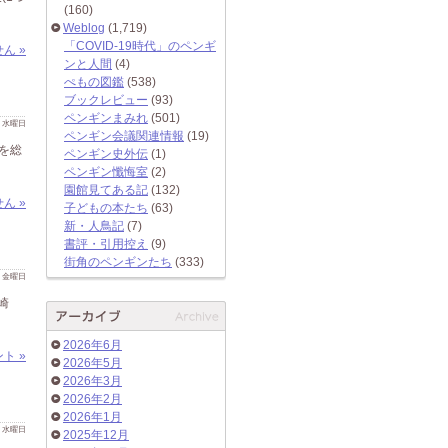
(160)
Weblog
(1,719)
「COVID-19時代」のペンギ
ん »
ンと人間
(4)
ぺもの図鑑
(538)
ブックレビュー
(93)
ペンギンまみれ
(501)
 日 水曜日
ペンギン会議関連情報
(19)
を総
ペンギン史外伝
(1)
ペンギン懺悔室
(2)
園館見てある記
(132)
ん »
子どもの本たち
(63)
新・人鳥記
(7)
書評・引用控え
(9)
街角のペンギンたち
(333)
 日 金曜日
崎
2026年6月
ト »
2026年5月
2026年3月
2026年2月
2026年1月
 日 水曜日
2025年12月