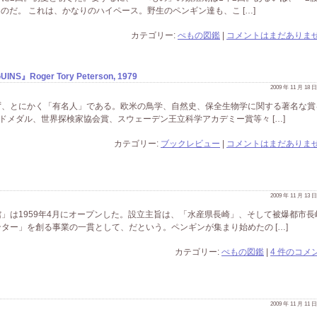
のだ。 これは、かなりのハイペース。野生のペンギン達も、こ […]
カテゴリー:
ぺもの図鑑
|
コメントはまだありませ
oger Tory Peterson, 1979
2009 年 11 月 18
ず、とにかく「有名人」である。欧米の鳥学、自然史、保全生物学に関する著名な賞
ドメダル、世界探検家協会賞、スウェーデン王立科学アカデミー賞等々 […]
カテゴリー:
ブックレビュー
|
コメントはまだありませ
2009 年 11 月 13
」は1959年4月にオープンした。設立主旨は、「水産県長崎」、そして被爆都市長
ター」を創る事業の一貫として、だという。ペンギンが集まり始めたの […]
カテゴリー:
ぺもの図鑑
|
4 件のコメン
2009 年 11 月 11