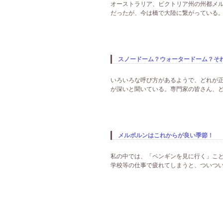
オーストラリア、ビクトリア州の州都メル
だったが、今は橋で大陸に繋がっている。
スノードーム？ウォータードーム？そ
いろいろな呼び方があるようで、どれが正
が深いと聞いている。専門家の皆さん、ど
メルボルンはこれからが良い季節！
私の中では、「ペンギンを見に行く」こと
学校等の仕事で疲れてしまうと、ついつい