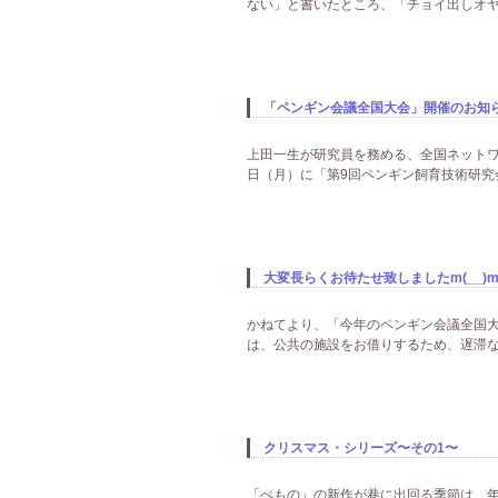
ない」と書いたところ、「チョイ出しオヤジ
「ペンギン会議全国大会」開催のお知
上田一生が研究員を務める、全国ネットワー
日（月）に「第9回ペンギン飼育技術研究会」
大変長らくお待たせ致しましたm(__)m!
かねてより、「今年のペンギン会議全国大
は、公共の施設をお借りするため、遅滞な
クリスマス・シリーズ〜その1〜
「ぺもの」の新作が巷に出回る季節は、年