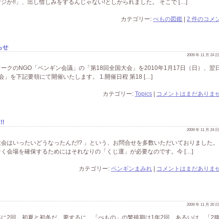
か!!」、出し惜しみをするんじゃない!としかられました。 そこで […]
カテゴリー:
ぺもの図鑑
|
2 件のコメン
らせ
2009 年 11 月 24
クのNGO「ペンギン会議」の「第18回全国大会」を2010年1月17日（日）、翌日
を下記要領にて開催いたします。 1.開催日程 第18 […]
カテゴリー:
Topics
|
コメントはまだありませ
!
2009 年 11 月 24
会はいったいどうなったんだ!? 」という、お問合せを多数いただいておりました。
く会場を確保するためにはそれなりの「くじ運」が必要なのです。今 […]
カテゴリー:
ペンギンまみれ
|
コメントはまだありませ
2009 年 11 月 20
に2回。初夏と初冬だ。要するに、「ぺもの」の繁殖期は1年2回。あるいは、「2腹