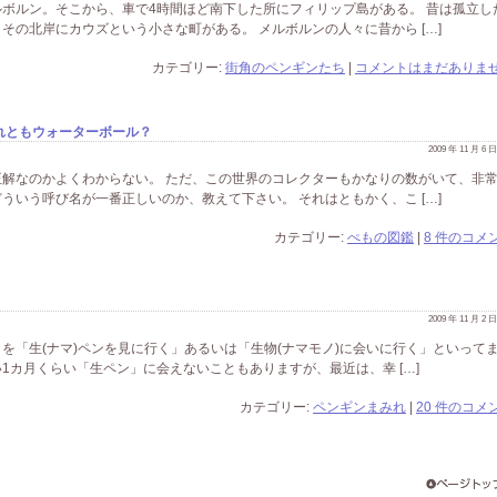
ボルン。そこから、車で4時間ほど南下した所にフィリップ島がある。 昔は孤立し
その北岸にカウズという小さな町がある。 メルボルンの人々に昔から […]
カテゴリー:
街角のペンギンたち
|
コメントはまだありませ
れともウォーターボール？
2009 年 11 月 6
解なのかよくわからない。 ただ、この世界のコレクターもかなりの数がいて、非
ういう呼び名が一番正しいのか、教えて下さい。 それはともかく、こ […]
カテゴリー:
ぺもの図鑑
|
8 件のコメン
2009 年 11 月 2
を「生(ナマ)ペンを見に行く」あるいは「生物(ナマモノ)に会いに行く」といって
1カ月くらい「生ペン」に会えないこともありますが、最近は、幸 […]
カテゴリー:
ペンギンまみれ
|
20 件のコメン