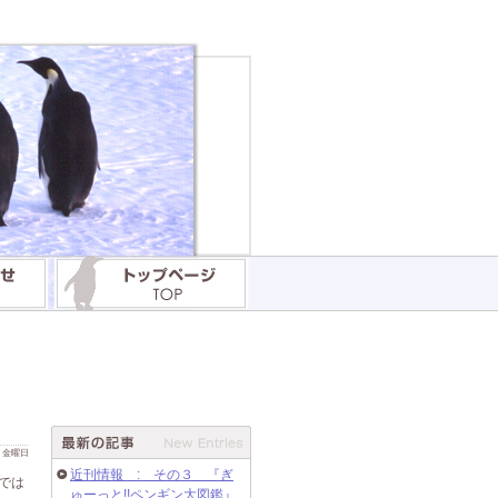
 日 金曜日
近刊情報 : その３ 『ぎ
では
ゅーっと!!ペンギン大図鑑』