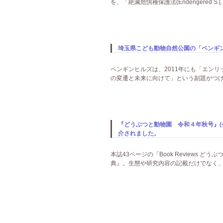
を、「絶滅危惧種保護法(Endengered S [
埼玉県こども動物自然公園の「ペンギン
ペンギンヒルズは、2011年にも「エン
の変遷と未来に向けて」という副題がつけ
『どうぶつと動物園 令和４年秋号』(公
介されました。
本誌43ページの「Book Reviews
典』。生態や研究内容の記載だけでなく、