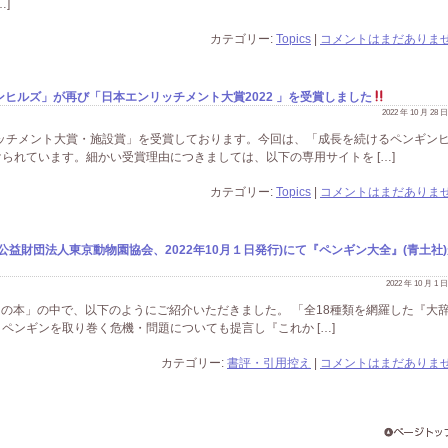
…]
カテゴリー:
Topics
|
コメントはまだありませ
ヒルズ」が再び「日本エンリッチメント大賞2022 」を受賞しました
2022 年 10 月 28
リッチメント大賞・施設賞」を受賞しております。今回は、「成長を続けるペンギン
られています。細かい受賞理由につきましては、以下の専用サイトを […]
カテゴリー:
Topics
|
コメントはまだありませ
益財団法人東京動物園協会、2022年10月１日発行)にて『ペンギン大全』(青土社
2022 年 10 月 1
 どうぶつの本」の中で、以下のようにご紹介いただきました。 「全18種類を網羅した『大
ペンギンを取り巻く危機・問題についても提言し『これか […]
カテゴリー:
書評・引用控え
|
コメントはまだありませ