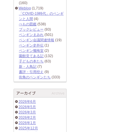
(160)
Weblog
(1,719)
「COVID-19時代」のペンギ
ンと人間
(4)
ぺもの図鑑
(538)
ブックレビュー
(93)
ペンギンまみれ
(501)
ペンギン会議関連情報
(19)
ペンギン史外伝
(1)
ペンギン懺悔室
(2)
園館見てある記
(132)
子どもの本たち
(63)
新・人鳥記
(7)
書評・引用控え
(9)
街角のペンギンたち
(333)
2026年6月
2026年5月
2026年3月
2026年2月
2026年1月
2025年12月