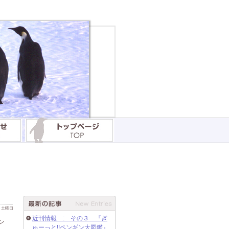
 日 土曜日
近刊情報 : その３ 『ぎ
ギン
ゅーっと!!ペンギン大図鑑』