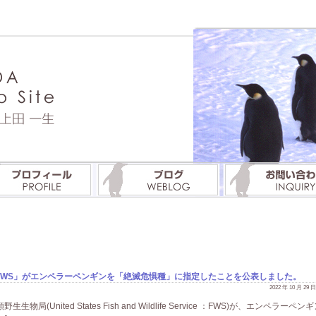
FWS」がエンペラーペンギンを「絶滅危惧種」に指定したことを公表しました。
2022 年 10 月 29
局(United States Fish and Wildlife Service ：FWS)が、エンペラーペン