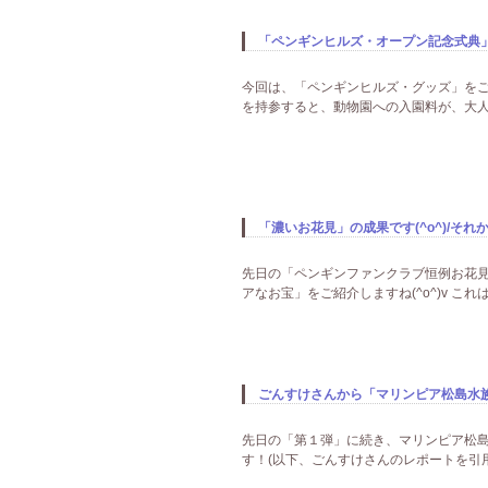
「ペンギンヒルズ・オープン記念式典
今回は、「ペンギンヒルズ・グッズ」をご紹
を持参すると、動物園への入園料が、大人50
「濃いお花見」の成果です(^o^)/それ
先日の「ペンギンファンクラブ恒例お花見」
アなお宝」をご紹介しますね(^o^)v こ
ごんすけさんから「マリンピア松島水族館
先日の「第１弾」に続き、マリンピア松
す！(以下、ごんすけさんのレポートを引用致