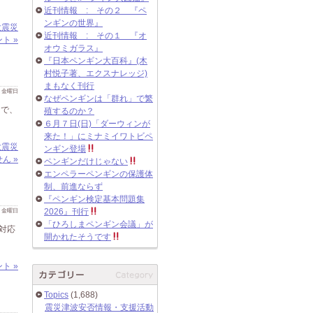
近刊情報 : その２ 『ペ
ンギンの世界』
大震災
近刊情報 : その１ 『オ
ト »
オウミガラス』
『日本ペンギン大百科』(木
村悦子著、エクスナレッジ)
まもなく刊行
 日 金曜日
なぜペンギンは「群れ」で繁
うで、
殖するのか？
６月７日(日)「ダーウィンが
来た！」にミナミイワトビペ
大震災
ンギン登場
ん »
ペンギンだけじゃない
エンペラーペンギンの保護体
制、前進ならず
『ペンギン検定基本問題集
 日 金曜日
2026』刊行
「ひろしまペンギン会議」が
対応
開かれたそうです
ト »
Topics
(1,688)
震災津波安否情報・支援活動