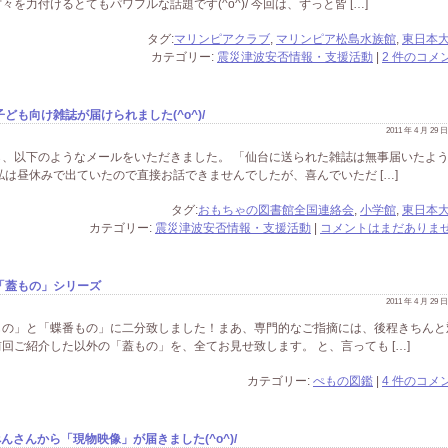
力付けるとてもパワフルな話題です(^o^)/ 今回は、ずっと皆 […]
タグ:
マリンピアクラブ
,
マリンピア松島水族館
,
東日本
カテゴリー:
震災津波安否情報・支援活動
|
2 件のコメン
も向け雑誌が届けられました(^o^)/
2011 年 4 月 29
、以下のようなメールをいただきました。 「仙台に送られた雑誌は無事届いたよ
私は昼休みで出ていたので直接お話できませんでしたが、喜んでいただ […]
タグ:
おもちゃの図書館全国連絡会
,
小学館
,
東日本
カテゴリー:
震災津波安否情報・支援活動
|
コメントはまだありませ
「蓋もの」シリーズ
2011 年 4 月 29
もの」と「蝶番もの」に二分致しました！まあ、専門的なご指摘には、後程きちんと
回ご紹介した以外の「蓋もの」を、全てお見せ致します。 と、言っても […]
カテゴリー:
ぺもの図鑑
|
4 件のコメン
んさんから「現物映像」が届きました(^o^)/