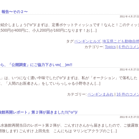
」報告〜その２〜
2011 年 4 月 27
介しましょう(^o^)/ まずは、定番ポケットティッシュです！なんと！このティッ
0円が400円に、小人200円が160円になります！お […]
タグ:
ペンギンヒルズ
,
埼玉県こども動物自
カテゴリー:
Topics
|
4 件のコメン
から、「公開調査」にご協力下さいm(__)m!!
2011 年 4 月 27
は、いつになく濃い中味でした(^o^)/ まずは、私が「オークション」で落札した
れは、「人間のお医者さん」をしていらっしゃる小野寺さん […]
カテゴリー:
ペンギンまみれ
|
16 件のコメン
再開レポート」第２弾が届きました!!(^o^)/
2011 年 4 月 27
島水族館再開当日のレポート第２弾が、ごんすけさんから届きましたので、ご披露致
します) ごんすけ 上田先生 こんにちは マリンピアクラブのご […]