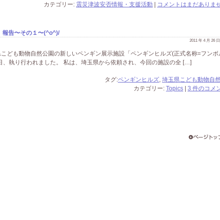
カテゴリー:
震災津波安否情報・支援活動
|
コメントはまだありませ
告〜その１〜(^o^)/
2011 年 4 月 26
こども動物自然公園の新しいペンギン展示施設「ペンギンヒルズ(正式名称=フンボ
、執り行われました。 私は、埼玉県から依頼され、今回の施設の全 […]
タグ:
ペンギンヒルズ
,
埼玉県こども動物自
カテゴリー:
Topics
|
3 件のコメン