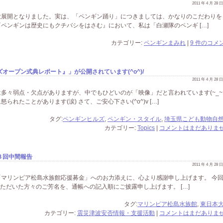
2011 年 4 月 28
大展開となりました。実は、「ペンギン踊り」につきましては、かなりのこだわりを
ペンギンは歴史にもクチバシをはさむ』において、私は「白瀬隊のペンギ […]
カテゴリー:
ペンギンまみれ
|
9 件のコメン
オープン式典レポート』」が公開されています(^o^)/
2011 年 4 月 28
多々弱点・欠点がありますが、中でもひどいのが「映像」だと言われています(~_~;
れたことがあります(涙) さて、ご安心下さい(^o^)v […]
タグ:
ペンギンヒルズ
,
ペンギン・スタイル
,
埼玉県こども動物自
カテゴリー:
Topics
|
コメントはまだありませ
３回中間報告
2011 年 4 月 28
マリンピア松島水族館応援募金」へのお力添えに、心より感謝申し上げます。 今
いただいた方々のご芳名を、通帳への記入順にご披露申し上げます。 […]
タグ:
マリンピア松島水族館
,
東日本
カテゴリー:
震災津波安否情報・支援活動
|
コメントはまだありませ