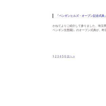
「ペンギンヒルズ・オープン記念式典」報
かねてよりご紹介して参りました、埼玉県
ペンギン生態園)」のオープン式典が、昨日
1
2
3
4
5
6
次へ »