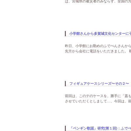
は、宮城県の被災者のみならず、全国の方々を
小学館さんから多賀城文化センターに子ど
昨日、小学館にお勤めのふでぺんさんから
先方から会社に電話をいただきました。 
フィギュアケースシリーズ〜その２〜
前回は、このテのケースを、勝手に「蓋
させていただくとしまして…、今回は、前
「ペンギン歌謡」研究(第１回)：ふでぺ