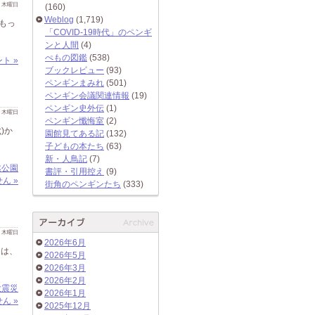
 日 木曜日
(160)
Weblog
(1,719)
もっ
「COVID-19時代」のペンギ
ンと人間
(4)
ぺもの図鑑
(538)
ト »
ブックレビュー
(93)
ペンギンまみれ
(501)
ペンギン会議関連情報
(19)
ペンギン史外伝
(1)
 日 木曜日
ペンギン懺悔室
(2)
)か
園館見てある記
(132)
子どもの本たち
(63)
新・人鳥記
(7)
然公園
書評・引用控え
(9)
ん »
街角のペンギンたち
(333)
 日 木曜日
2026年6月
回は、
2026年5月
2026年3月
2026年2月
大震災
2026年1月
ん »
2025年12月