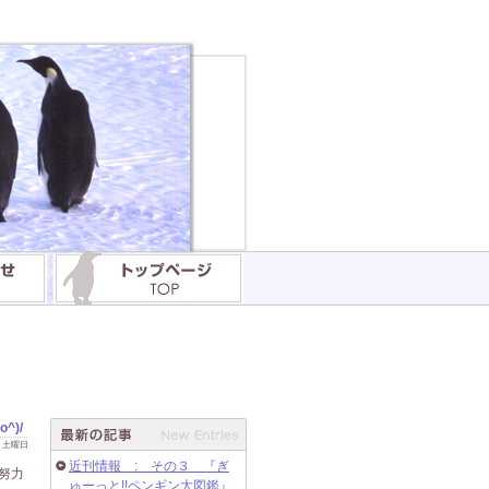
)/
 日 土曜日
近刊情報 : その３ 『ぎ
努力
ゅーっと!!ペンギン大図鑑』