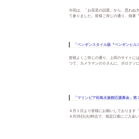
今回は、「お花見の話題」から、思わぬ
て参りました。皆様ご存じの通り、拙著『
「ペンギンスタイル版『ペンギンヒルズ
皆様よくご存じの通り、上田のサイトには
つて、カメラマンのＯさんに、ボロクソに怒ら
「マリンピア松島水族館応援募金」第
４月１日より皆様にお願いしております「
４月26日(火)時点で、指定口座にご入金