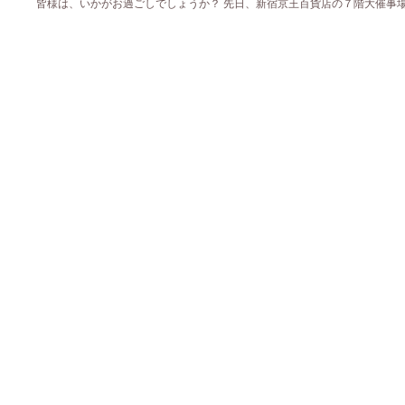
皆様は、いかがお過ごしでしょうか？ 先日、新宿京王百貨店の７階大催事場・