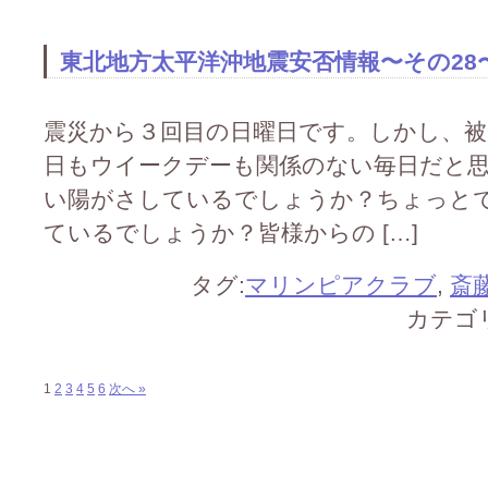
東北地方太平洋沖地震安否情報〜その28
震災から３回目の日曜日です。しかし、被
日もウイークデーも関係のない毎日だと
い陽がさしているでしょうか？ちょっと
ているでしょうか？皆様からの […]
タグ:
マリンピアクラブ
,
斎
カテゴ
1
2
3
4
5
6
次へ »