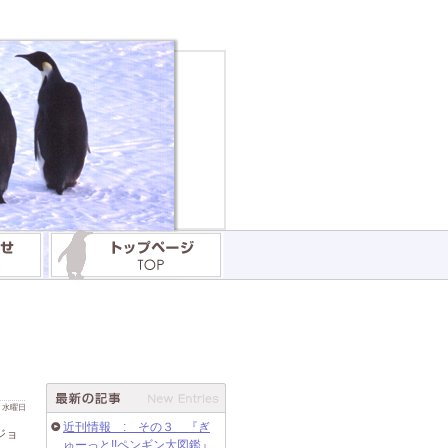
 日 水曜日
近刊情報 : その３ 『ぎ
ジョ
ゅーっと!!ペンギン大図鑑』