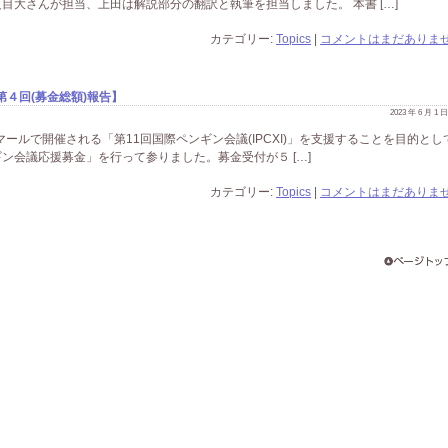
目大さんが担当、上田は解説部分の翻訳と執筆を担当しました。 本書 […]
カテゴリー:
Topics
|
コメントはまだありませ
第４回(募金総額)報告】
2023 年 6 月 1
マールで開催される「第11回国際ペンギン会議(IPCXI)」を支援することを目的とし
ギン会議応援募金」を行って参りました。募金受付が５ […]
カテゴリー:
Topics
|
コメントはまだありませ