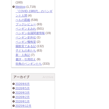
(160)
Weblog
(1,719)
「COVID-19時代」のペンギ
ンと人間
(4)
ぺもの図鑑
(538)
ブックレビュー
(93)
ペンギンまみれ
(501)
ペンギン会議関連情報
(19)
ペンギン史外伝
(1)
ペンギン懺悔室
(2)
園館見てある記
(132)
子どもの本たち
(63)
新・人鳥記
(7)
書評・引用控え
(9)
街角のペンギンたち
(333)
2026年6月
2026年5月
2026年3月
2026年2月
2026年1月
2025年12月