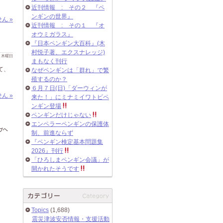
近刊情報 : その２ 『ペ
ンギンの世界』
ん »
近刊情報 : その１ 『オ
オウミガラス』
『日本ペンギン大百科』(木
村悦子著、エクスナレッジ)
 日 木曜日
まもなく刊行
て、
なぜペンギンは「群れ」で繁
殖するのか？
６月７日(日)「ダーウィンが
ん »
来た！」にミナミイワトビペ
ンギン登場
ペンギンだけじゃない
エンペラーペンギンの保護体
制、前進ならず
『ペンギン検定基本問題集
2026』刊行
「ひろしまペンギン会議」が
開かれたそうです
Topics
(1,688)
震災津波安否情報・支援活動