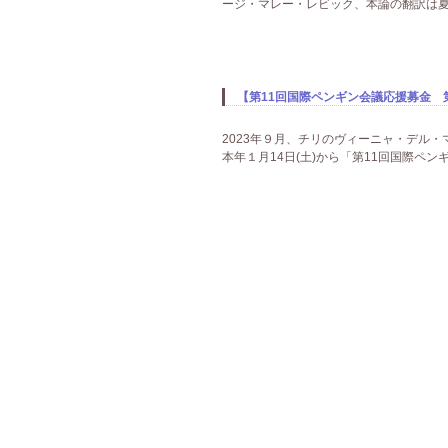
ージ・マレー・レビック、本論の翻訳は夏
【第11回国際ペンギン会議応援募金 
2023年９月、チリのヴィーニャ・デル・
本年１月14日(土)から「第11回国際ペン