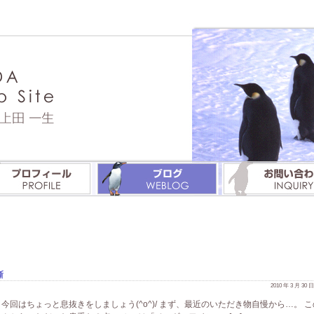
噺
2010 年 3 月 30
回はちょっと息抜きをしましょう(^o^)/ まず、最近のいただき物自慢から…。 こ