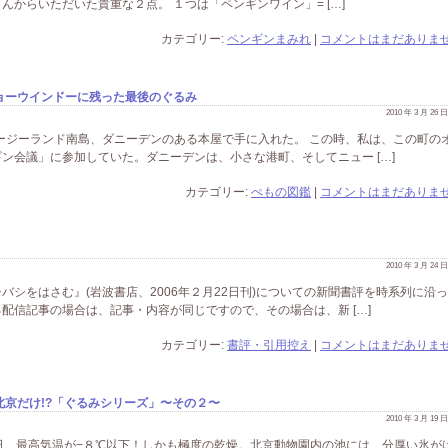
からいただいた貴重な２点。 １つは「ペンギンワイン」= […]
カテゴリー:
ペンギンまみれ
|
コメントはまだありませ
ョーウインドーに残った最後のぐるみ
2010 年 3 月 26
ュージーランド南島、ダニーデンのある本屋で手に入れた。 この時、私は、この町の
ン会議」に参加していた。ダニーデンは、小さな港町、そしてニュー […]
カテゴリー:
ぺもの図鑑
|
コメントはまだありませ
2010 年 3 月 24
シをはさむ』(岩波書店、2006年２月22日刊)についての新聞書評を時系列に沿
配信記事の場合は、記事・内容が同じですので、その場合は、新 […]
カテゴリー:
書評・引用控え
|
コメントはまだありませ
京だけ!?「ぐるみシリーズ」〜その２〜
2010 年 3 月 19
日、最高気温が−８℃以下！しかも極度の乾燥。北京動物園内の池には、分厚い氷が