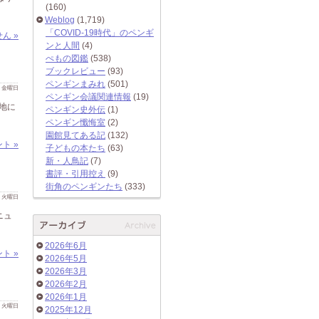
(160)
Weblog
(1,719)
「COVID-19時代」のペンギ
ん »
ンと人間
(4)
ぺもの図鑑
(538)
ブックレビュー
(93)
ペンギンまみれ
(501)
 日 金曜日
ペンギン会議関連情報
(19)
地に
ペンギン史外伝
(1)
ペンギン懺悔室
(2)
園館見てある記
(132)
ト »
子どもの本たち
(63)
新・人鳥記
(7)
書評・引用控え
(9)
街角のペンギンたち
(333)
 日 火曜日
ニュ
2026年6月
ト »
2026年5月
2026年3月
2026年2月
2026年1月
 日 火曜日
2025年12月