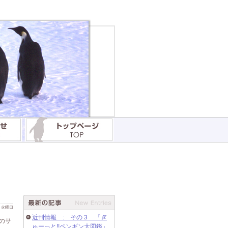
 日 火曜日
近刊情報 : その３ 『ぎ
のサ
ゅーっと!!ペンギン大図鑑』