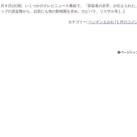
月９日(火)朝、いくつかのテレビニュース番組で、「容疑者の余罪」が伝えられた
ップの資金難から、以前にも他の動物園を含め、カピバラ、リスザル等 […]
カテゴリー:
ペンギンまみれ
|
1 件のコメン