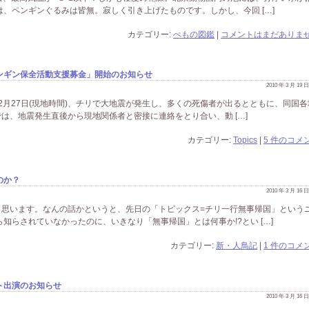
は、ペンギンぐるみは皆無。寂しく引き上げたものです。しかし、今回 […]
カテゴリー:
ぺもの図鑑
|
コメントはまだありませ
ンギン保全活動支援募金」開始のお知らせ
2010 年 3 月 19
年2月27日(現地時間)、チリで大地震が発生し、多くの死傷者が出るとともに、同国各
は、地震発生直後から現地関係者と密接に連絡をとり合い、動 […]
カテゴリー:
Topics
|
5 件のコメン
のか？
2010 年 3 月 16
と思います。なんの話かというと、先日の「トピックス=チリ一行無事帰国」という
知らされていなかったのに、いきなり「無事帰国」とは何事か!?とい […]
カテゴリー:
新・人鳥記
|
1 件のコメン
ト出演のお知らせ
2010 年 3 月 16