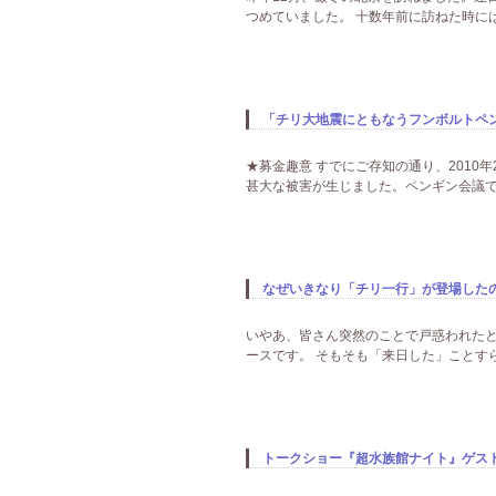
つめていました。 十数年前に訪ねた時に
「チリ大地震にともなうフンボルトペ
★募金趣意 すでにご存知の通り、2010
甚大な被害が生じました。ペンギン会議で
なぜいきなり「チリ一行」が登場した
いやあ、皆さん突然のことで戸惑われた
ースです。 そもそも「来日した」ことすら
トークショー『超水族館ナイト』ゲス