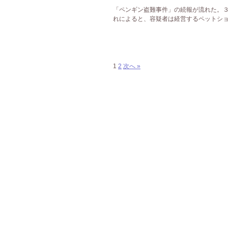
「ペンギン盗難事件」の続報が流れた。３
れによると、容疑者は経営するペットショ
1
2
次へ »