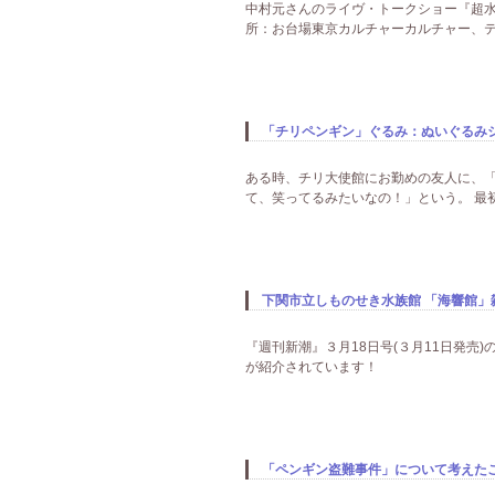
中村元さんのライヴ・トークショー『超水族
所：お台場東京カルチャーカルチャー、テ
「チリペンギン」ぐるみ：ぬいぐるみ
ある時、チリ大使館にお勤めの友人に、
て、笑ってるみたいなの！」という。 最初
下関市立しものせき水族館 「海響館」
『週刊新潮』３月18日号(３月11日発
が紹介されています！
「ペンギン盗難事件」について考えた