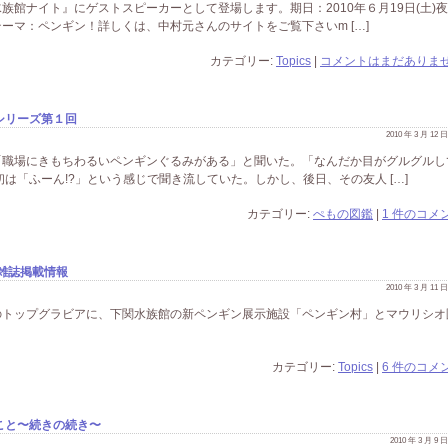
館ナイト』にゲストスピーカーとして登場します。期日：2010年６月19日(土)
ーマ：ペンギン！詳しくは、中村元さんのサイトをご覧下さいm […]
カテゴリー:
Topics
|
コメントはまだありませ
シリーズ第１回
2010 年 3 月 12
「職場にきもちわるいペンギンぐるみがある」と聞いた。「なんだか目がグルグルし
は「ふーん!?」という感じで聞き流していた。しかし、後日、その友人 […]
カテゴリー:
ぺもの図鑑
|
1 件のコメン
雑誌掲載情報
2010 年 3 月 11
売)のトップグラビアに、下関水族館の新ペンギン展示施設「ペンギン村」とマウリシオ
カテゴリー:
Topics
|
6 件のコメン
こと〜続きの続き〜
2010 年 3 月 9