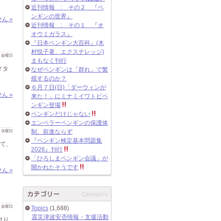
近刊情報 : その２ 『ペ
ンギンの世界』
ん »
近刊情報 : その１ 『オ
オウミガラス』
『日本ペンギン大百科』(木
村悦子著、エクスナレッジ)
 日 金曜日
まもなく刊行
オタ
なぜペンギンは「群れ」で繁
殖するのか？
６月７日(日)「ダーウィンが
ん »
来た！」にミナミイワトビペ
ンギン登場
ペンギンだけじゃない
エンペラーペンギンの保護体
 日 水曜日
制、前進ならず
『ペンギン検定基本問題集
って、
2026』刊行
「ひろしまペンギン会議」が
開かれたそうです
ん »
 日 金曜日
Topics
(1,688)
震災津波安否情報・支援活動
はり