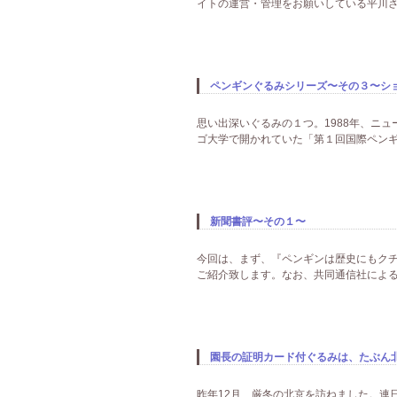
イトの運営・管理をお願いしている平川さん
ペンギンぐるみシリーズ〜その３〜シ
思い出深いぐるみの１つ。1988年、ニ
ゴ大学で開かれていた「第１回国際ペンギ
新聞書評〜その１〜
今回は、まず、『ペンギンは歴史にもクチバ
ご紹介致します。なお、共同通信社による
園長の証明カード付ぐるみは、たぶん北
昨年12月、厳冬の北京を訪ねました。連