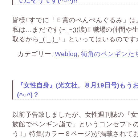
でだそうです(^○^)!!
皆様!!すでに「Ｅ賞のぺんぺんぐるみ」は入手
私は…まだです(~_~;)(涙)!! 職場の
取るから_(._.)_!!」といってはいるのですが…
カテゴリー:
Weblog
,
街角のペンギンた
『女性自身』(光文社、８月19日号)も
(^○^)？
以前予告致しましたが、女性週刊誌の『女性
族館でペンギン詣で」というコンセプト
う!!」特集(カラー８ページ)が掲載されており