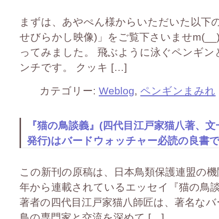
まずは、あやぺん様からいただいた以下の
せびらかし映像)」をご覧下さいませm(__)
ってみました。 飛ぶように泳ぐペンギン
ンチです。 クッキ […]
カテゴリー:
Weblog
,
ペンギンまみれ
『猫の鳥談義』(四代目江戸家猫八著、文一
発行)はバードウォッチャー必読の良書です(^
この新刊の原稿は、日本鳥類保護連盟の機関
年から連載されているエッセイ『猫の鳥
著者の四代目江戸家猫八師匠は、著名なバ
鳥の専門家と交流を深めて […]