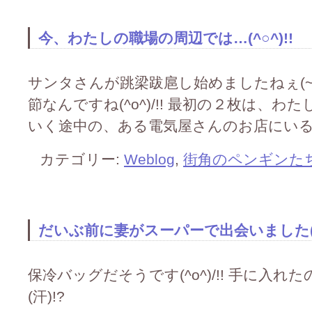
今、わたしの職場の周辺では…(^○^)!!
サンタさんが跳梁跋扈し始めましたねぇ(~_~
節なんですね(^o^)/!! 最初の２枚は、
いく途中の、ある電気屋さんのお店にいるペンギン
カテゴリー:
Weblog
,
街角のペンギンた
だいぶ前に妻がスーパーで出会いました(^○
保冷バッグだそうです(^o^)/!! 手に入れた
(汗)!?