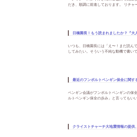
だき、順調に前進しております。 リチャ
日橋園長！もう読まれましたか？『大人
いつも、日橋園長には「え〜！まだ読んで
してみたい。そういう不純な動機で書いていま
最近のフンボルトペンギン保全に関す
ペンギン会議がフンボルトペンギンの保全
ルトペンギン保全の歩み」と言ってもいい
クライストチャーチ大地震情報の提供、