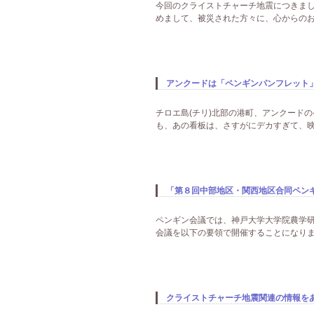
今回のクライストチャーチ地震につきまし
めまして、被災された方々に、心からのお
アンクードは「ペンギンパンフレット」も熱
チロエ島(チリ)北部の港町、アンクードの
も、あの看板は、さすがにデカすぎて、映像以
「第８回中部地区・関西地区合同ペンギン
ペンギン会議では、神戸大学大学院農学
会議を以下の要領で開催することになりまし
クライストチャーチ地震関連の情報を