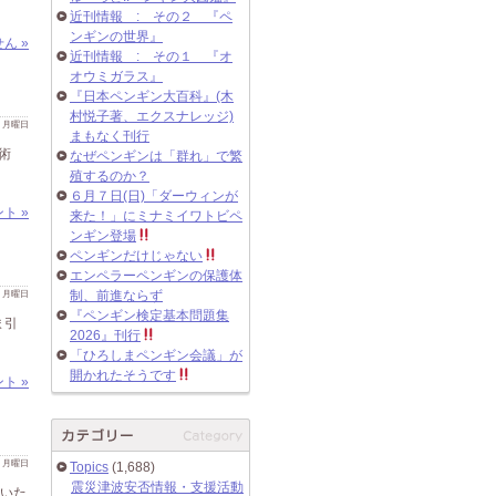
近刊情報 : その２ 『ペ
ンギンの世界』
ん »
近刊情報 : その１ 『オ
オウミガラス』
『日本ペンギン大百科』(木
村悦子著、エクスナレッジ)
 日 月曜日
まもなく刊行
術
なぜペンギンは「群れ」で繁
殖するのか？
６月７日(日)「ダーウィンが
ト »
来た！」にミナミイワトビペ
ンギン登場
ペンギンだけじゃない
エンペラーペンギンの保護体
 日 月曜日
制、前進ならず
『ペンギン検定基本問題集
ま引
2026』刊行
「ひろしまペンギン会議」が
開かれたそうです
ト »
 日 月曜日
Topics
(1,688)
震災津波安否情報・支援活動
をいた