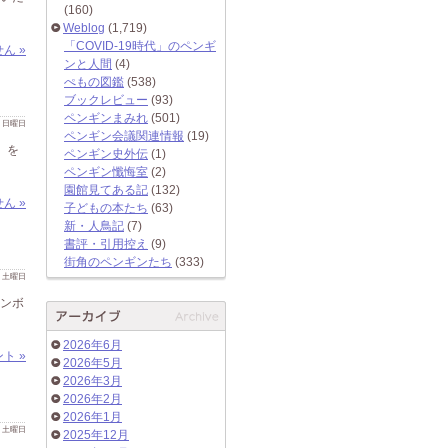
(160)
Weblog
(1,719)
「COVID-19時代」のペンギ
ん »
ンと人間
(4)
ぺもの図鑑
(538)
ブックレビュー
(93)
ペンギンまみれ
(501)
 日 日曜日
ペンギン会議関連情報
(19)
」を
ペンギン史外伝
(1)
ペンギン懺悔室
(2)
園館見てある記
(132)
ん »
子どもの本たち
(63)
新・人鳥記
(7)
書評・引用控え
(9)
街角のペンギンたち
(333)
 日 土曜日
フンボ
2026年6月
ト »
2026年5月
2026年3月
2026年2月
2026年1月
 日 土曜日
2025年12月