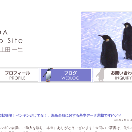
献登場！ペンギンだけでなく、海鳥全般に関する基本データ満載です(^o^)/
2011 年 2 月 28
ンギン会議にご助力を賜り、本当にありがとうございます!! 今回のご著書は、先生