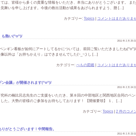
ては、皆様から多くの貴重な情報をいただき、本当にありがとうございます。 ま
見舞いを申し上げます。今後の救出活動が成果をあげられますよう、懸 […]
カテゴリー:
Topics
|
コメントはまだありませ
い(^o^)/
2011 年 2 月 25
ペンギン看板が如何にアートしてるかについては、前回ご覧いただきましたね(^o^)
外は「お持ちかえり」はできませんでした(~_~;) し […]
カテゴリー:
ぺもの図鑑
|
コメントはまだありませ
会議」が開催されます(^o^)/
2011 年 2 月 24
研究科の楠比呂志先生のご支援をいただき、第８回の中部地区と関西地区合同のペン
た。大勢の皆様のご参加をお待ちしております！ 【開催要領】 １、 […]
カテゴリー:
Topics
|
2 件のコメン
ありがとうございます！中間報告。
2011 年 2 月 23