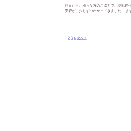
昨日から、様々な方のご協力で、現地在
安否が、少しずつわかってきました。 まず
1
2
3
4
次へ »