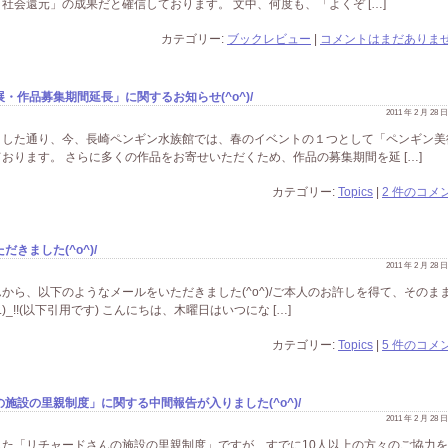
社会還元」の成果だと確信しております。 文中、何度も、「よくぞ […]
カテゴリー:
ブックレビュー
|
コメントはまだありませ
作品募集期間延長」に関するお知らせ(^o^)/
2011 年 2 月 28
ました通り、今、長崎ペンギン水族館では、春のイベントの１つとして「ペンギン美
おります。 さらに多くの作品をお寄せいただくため、作品の募集期間を延 […]
カテゴリー:
Topics
|
2 件のコメン
きました(^o^)/
2011 年 2 月 28
から、以下のようなメールをいただきました(^o^)/ご本人のお許しを得て、そのま
_!!(以下引用です) こんにちは、木曜日はいつにな […]
カテゴリー:
Topics
|
5 件のコメン
施設の里親制度」に関する中間報告が入りました(^o^)/
2011 年 2 月 28
た「リチャードさんの施設の里親制度」ですが、すでに10人以上の方々のご協力