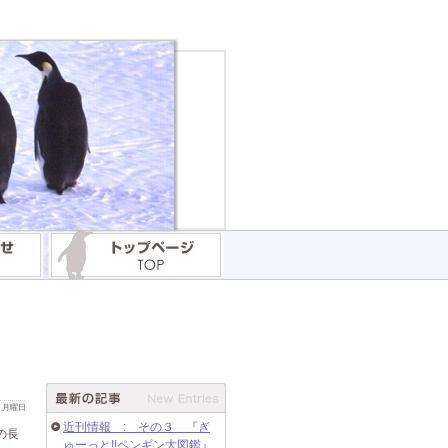
 日 月曜日
近刊情報 : その３ 『ぎ
の長
ゅーっと!!ペンギン大図鑑』