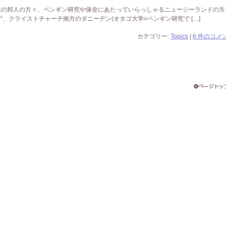
住の邦人の方々、ペンギン研究や保全にあたっていらっしゃるニュージーランドの方
、クライストチャーチ南方のダニーデン(オタゴ大学=ペンギン研究で […]
カテゴリー:
Topics
|
6 件のコメン