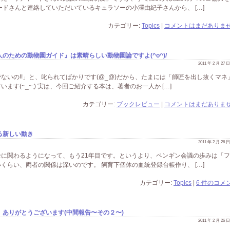
ードさんと連絡していただいているキュラソーの小澤由紀子さんから、 […]
カテゴリー:
Topics
|
コメントはまだありませ
のための動物園ガイド』は素晴らしい動物園論ですよ(^o^)/
2011 年 2 月 27
ないの!!」と、叱られてばかりです(@_@)だから、たまには「師匠を出し抜くマネ
す(~_~;) 実は、今回ご紹介する本は、著者のお一人か […]
カテゴリー:
ブックレビュー
|
コメントはまだありませ
る新しい動き
2011 年 2 月 26
に関わるようになって、もう21年目です。というより、ペンギン会議の歩みは「
くらい、両者の関係は深いのです。 飼育下個体の血統登録台帳作り、 […]
カテゴリー:
Topics
|
6 件のコメン
ありがとうございます(中間報告〜その２〜)
2011 年 2 月 26