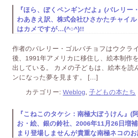
『ほら、ぼくペンギンだよ』(バレリー
わあきえ訳、株式会社ひさかたチャイルド
はカメですが…(^○^)!!
作者のバレリー・ゴルバチョフはウクラ
後、1991年アメリカに移住し、絵本制作
出している。 カメの子どもは、絵本を読
ンになった夢を見ます。 […]
カテゴリー:
Weblog
,
子どもの本たち
『こねこのタケシ：南極大ぼうけん』(
お・絵、銀の鈴社、2006年11月26日
まり登場しませんが貴重な南極ネコのお話です