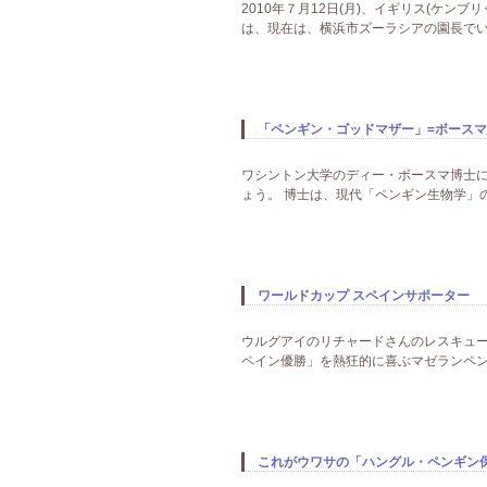
2010年７月12日(月)、イギリス(ケン
は、現在は、横浜市ズーラシアの園長でい
「ペンギン・ゴッドマザー」=ボース
ワシントン大学のディー・ボースマ博士に
ょう。 博士は、現代「ペンギン生物学」の
ワールドカップ スペインサポーター
ウルグアイのリチャードさんのレスキュー
ペイン優勝」を熱狂的に喜ぶマゼランペン
これがウワサの「ハングル・ペンギン保