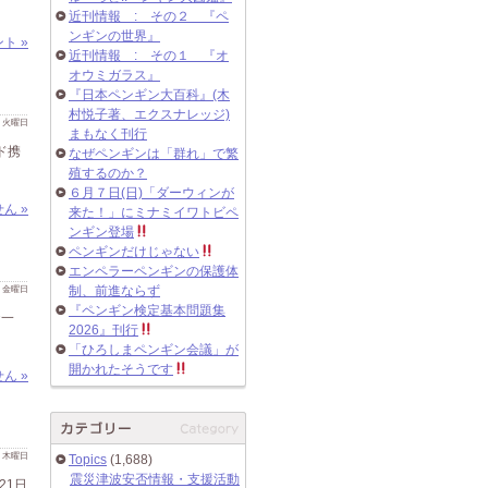
近刊情報 : その２ 『ペ
ンギンの世界』
ト »
近刊情報 : その１ 『オ
オウミガラス』
『日本ペンギン大百科』(木
村悦子著、エクスナレッジ)
 日 火曜日
まもなく刊行
ド携
なぜペンギンは「群れ」で繁
殖するのか？
６月７日(日)「ダーウィンが
ん »
来た！」にミナミイワトビペ
ンギン登場
ペンギンだけじゃない
エンペラーペンギンの保護体
 日 金曜日
制、前進ならず
『ペンギン検定基本問題集
お一
2026』刊行
「ひろしまペンギン会議」が
開かれたそうです
ん »
 日 木曜日
Topics
(1,688)
震災津波安否情報・支援活動
21日