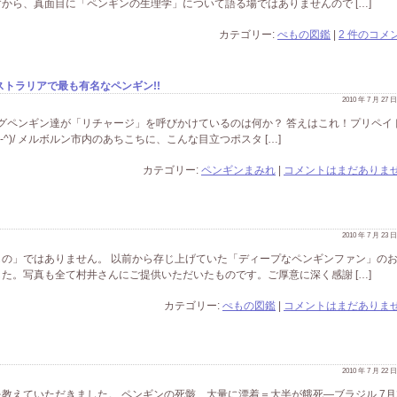
から、真面目に「ペンギンの生理学」について語る場ではありませんので […]
カテゴリー:
ぺもの図鑑
|
2 件のコメン
トラリアで最も有名なペンギン!!
2010 年 7 月 27
キングペンギン達が「リチャージ」を呼びかけているのは何か？ 答えはこれ！プリペイ
^)/ メルボルン市内のあちこちに、こんな目立つポスタ […]
カテゴリー:
ペンギンまみれ
|
コメントはまだありませ
2010 年 7 月 23
の」ではありません。 以前から存じ上げていた「ディープなペンギンファン」の
た。写真も全て村井さんにご提供いただいたものです。ご厚意に深く感謝 […]
カテゴリー:
ぺもの図鑑
|
コメントはまだありませ
!
2010 年 7 月 22
教えていただきました。 ペンギンの死骸、大量に漂着＝大半が餓死―ブラジル 7月