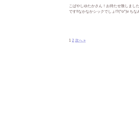
こばやしゆたかさん！お待たせ致しました(
です!!なかなかシックでしょ!?(^o^)v 
1
2
次へ »