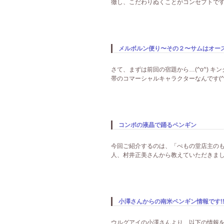
徹し、こだわりぬくことがコンセプトです
メルボルン便り〜その２〜サムはオース
さて、まずは前回の宿題から…(^o^) 
帯のコマーシャルキャラクターなんです(^-
コンポの液晶で踊るペンギン
今回ご紹介するのは、「ぺもの堂店主のも
人、村井正美さんから教えていただきまし
小澤さんからの南米ペンギン情報です!
ウルグアイの小澤さんより、以下の情報を