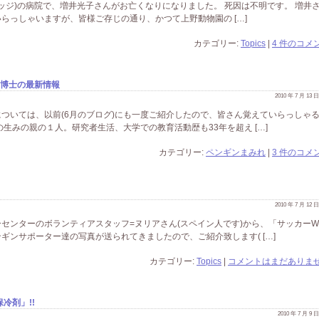
ブリッジ)の病院で、増井光子さんがお亡くなりになりました。 死因は不明です。 増井
らっしゃいますが、皆様ご存じの通り、かつて上野動物園の […]
カテゴリー:
Topics
|
4 件のコメン
マ博士の最新情報
2010 年 7 月 13
ついては、以前(6月のブログ)にも一度ご紹介したので、皆さん覚えていらっしゃ
生みの親の１人。研究者生活、大学での教育活動歴も33年を超え […]
カテゴリー:
ペンギンまみれ
|
3 件のコメン
2010 年 7 月 12
センターのボランティアスタッフ=ヌリアさん(スペイン人です)から、「サッカー
ギンサポーター達の写真が送られてきましたので、ご紹介致します( […]
カテゴリー:
Topics
|
コメントはまだありませ
冷剤」!!
2010 年 7 月 9