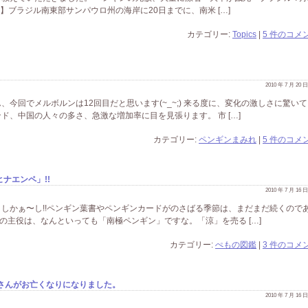
事】ブラジル南東部サンパウロ州の海岸に20日までに、南米 […]
カテゴリー:
Topics
|
5 件のコメン
2010 年 7 月 20
今回でメルボルンは12回目だと思います(~_~;) 来る度に、変化の激しさに驚い
、中国の人々の多さ、急激な増加率に目を見張ります。 市 […]
カテゴリー:
ペンギンまみれ
|
5 件のコメン
ナエンペ」!!
2010 年 7 月 16
しかぁ〜し!!ペンギン葉書やペンギンカードがのさばる季節は、まだまだ続くので
節の主役は、なんといっても「南極ペンギン」ですな。「涼」を売る […]
カテゴリー:
ぺもの図鑑
|
3 件のコメン
光子さんがお亡くなりになりました。
2010 年 7 月 16