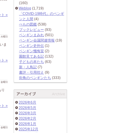
(160)
Weblog
(1,719)
「COVID-19時代」のペンギ
ト »
ンと人間
(4)
ぺもの図鑑
(538)
ブックレビュー
(93)
ペンギンまみれ
(501)
 日 火曜日
ペンギン会議関連情報
(19)
ていま
ペンギン史外伝
(1)
ペンギン懺悔室
(2)
園館見てある記
(132)
ト »
子どもの本たち
(63)
新・人鳥記
(7)
書評・引用控え
(9)
街角のペンギンたち
(333)
 日 金曜日
あり
2026年6月
ト »
2026年5月
2026年3月
2026年2月
2026年1月
 日 金曜日
2025年12月