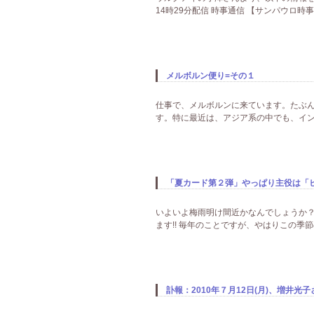
14時29分配信 時事通信 【サンパウロ時
メルボルン便り=その１
仕事で、メルボルンに来ています。たぶん、
す。特に最近は、アジア系の中でも、インド
「夏カード第２弾」やっぱり主役は「ヒ
いよいよ梅雨明け間近かなんでしょうか？
ます!! 毎年のことですが、やはりこの季
訃報：2010年７月12日(月)、増井