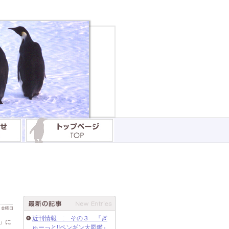
 日 金曜日
近刊情報 : その３ 『ぎ
」に
ゅーっと!!ペンギン大図鑑』