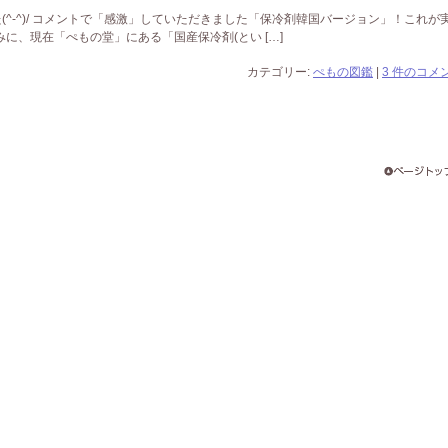
^-^)/ コメントで「感激」していただきました「保冷剤韓国バージョン」！これが
ちなみに、現在「ぺもの堂」にある「国産保冷剤(とい […]
カテゴリー:
ぺもの図鑑
|
3 件のコメン