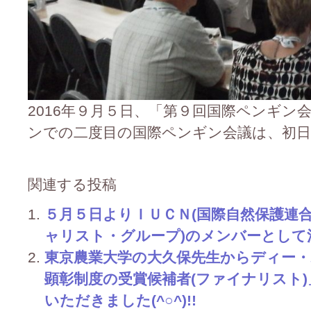
2016年９月５日、「第９回国際ペンギン
ンでの二度目の国際ペンギン会議は、初
関連する投稿
５月５日よりＩＵＣＮ(国際自然保護連合
ャリスト・グループ)のメンバーとして活動
東京農業大学の大久保先生からディー・
顕彰制度の受賞候補者(ファイナリスト
いただきました(^○^)!!