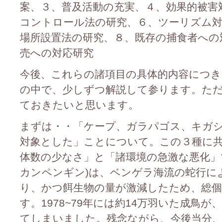
案、３、普及活動の充実、４、効果的被害
コントロール法の研究、６、ツーリズム対
場所設置法の研究、８、既存の捕食者への
売への対応研究
今後、これらの諸項目の具体的内容につ
の中で、少しずつ解説して参ります。た
ておきたいと思います。
まずは・・「ケープ、ガラパゴス、キガ
対象とした」ことについて。この３種に
体数の少なさ」と「諸環境の急激な悪化」
カンペンギン)は、ベンゲラ海流の蛇行に
り、かつ餌生物の量が激減したため、総
す。1978~79年には約14万羽いた成鳥が、2
てしまいました。残念ながら、今後当分、