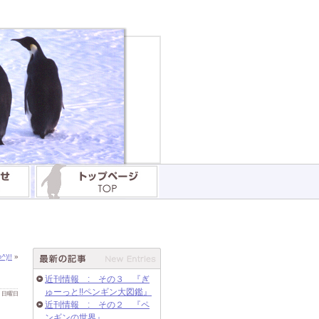
!!
»
近刊情報 : その３ 『ぎ
ゅーっと!!ペンギン大図鑑』
 日 日曜日
近刊情報 : その２ 『ペ
ンギンの世界』