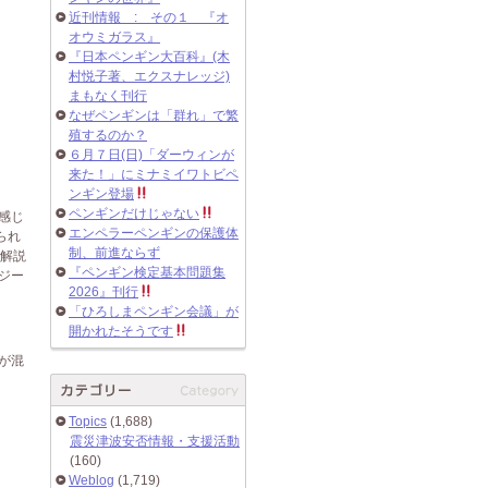
近刊情報 : その１ 『オ
オウミガラス』
『日本ペンギン大百科』(木
村悦子著、エクスナレッジ)
まもなく刊行
なぜペンギンは「群れ」で繁
殖するのか？
６月７日(日)「ダーウィンが
来た！」にミナミイワトビペ
ンギン登場
ペンギンだけじゃない
感じ
エンペラーペンギンの保護体
られ
制、前進ならず
像解説
『ペンギン検定基本問題集
ジー
2026』刊行
「ひろしまペンギン会議」が
開かれたそうです
が混
Topics
(1,688)
震災津波安否情報・支援活動
(160)
Weblog
(1,719)