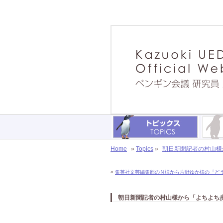
Home
»
Topics
»
朝日新聞記者の村山様か
«
集英社文芸編集部のＮ様から片野ゆか様の『どうぶつ
朝日新聞記者の村山様から「よちよち歩き