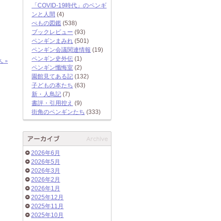
「COVID-19時代」のペンギ
ンと人間
(4)
ぺもの図鑑
(538)
ブックレビュー
(93)
ペンギンまみれ
(501)
ペンギン会議関連情報
(19)
ペンギン史外伝
(1)
 »
ペンギン懺悔室
(2)
園館見てある記
(132)
子どもの本たち
(63)
新・人鳥記
(7)
書評・引用控え
(9)
街角のペンギンたち
(333)
2026年6月
2026年5月
2026年3月
2026年2月
2026年1月
2025年12月
2025年11月
2025年10月