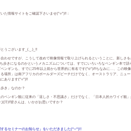
た情報サイトをご確認下さいませ(^○^)!!：
ざいます_(._.)_!!
み合わせですが、こうして改めて映像情報で取り上げられるということに、新しさを
よちよち歩きになるのかというメカニズムについては、すでにいろいろなペンギン本で語
ンギンも、すでに25年以上前から世界的に有名です(^o^)/!!ちなみに…、この映
きる場所」は南アフリカのボールダーズビーチだけでなく、オーストラリア、ニュー
ります(^○^)!!
ち歩き」なのか？
人のペンギン観に従来の「逞しさ・不思議さ」だけでなく、「日本人的カワイイ観」
;)(汗)!!皆さんは、いかがお思いですか？
るセミナーのお知らせ」をいただきました(^○^)!!