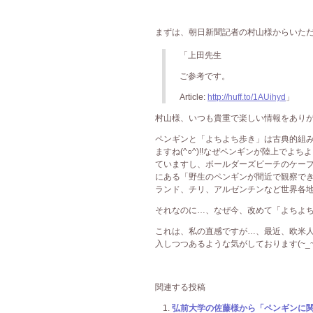
まずは、朝日新聞記者の村山様からいただい
「上田先生
ご参考です。
Article:
http://huff.to/1AUihyd
」
村山様、いつも貴重で楽しい情報をありがとうご
ペンギンと「よちよち歩き」は古典的組
ますね(^○^)!!なぜペンギンが陸上で
ていますし、ボールダーズビーチのケープペ
にある「野生のペンギンが間近で観察で
ランド、チリ、アルゼンチンなど世界各地にあ
それなのに…、なぜ今、改めて「よちよ
これは、私の直感ですが…、最近、欧米
入しつつあるような気がしております(~_~
関連する投稿
弘前大学の佐藤様から「ペンギンに関す