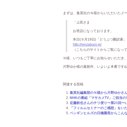
まずは、集英社のＮ様からいただいたメールを
「上田さま
お世話になっております。
本日(９月19日)「どうぶつ翻訳家
http://renzaburo.jp/
（こちらのサイトからご覧になっ
Ｎ様、いつもご丁寧にお知らせいただき、ありが
片野ゆか様の最新作、いよいよ本番ですね(^○^
関連する投稿
集英社編集部のＮ様から片野ゆかさんの
NHKの番組「マサカメTV」ご担当のＭ
近藤鉄也さんのチリ便り〜第21回〜いよ
「フィルムセミナーのご感想」をいただ
ペンギンヒルズの日橋園長からこんな楽