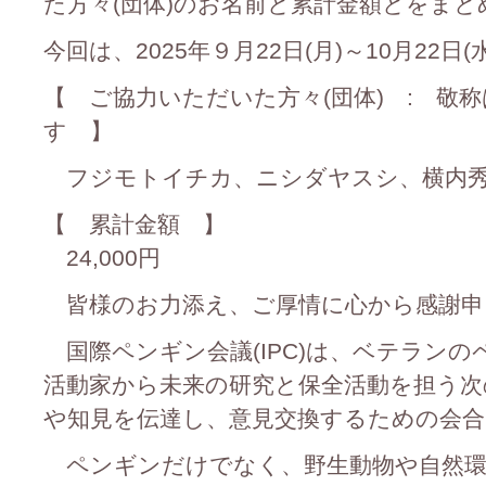
た方々(団体)のお名前と累計金額とをま
今回は、2025年９月22日(月)～10月22
【 ご協力いただいた方々(団体) : 敬
す 】
フジモトイチカ、ニシダヤスシ、横内秀
【 累計金額 】
24,000円
皆様のお力添え、ご厚情に心から感謝申
国際ペンギン会議(IPC)は、ベテラン
活動家から未来の研究と保全活動を担う次
や知見を伝達し、意見交換するための会合
ペンギンだけでなく、野生動物や自然環