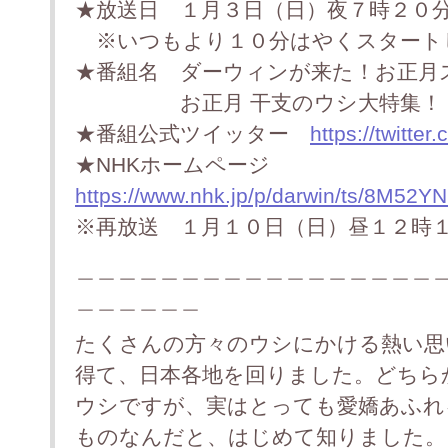
★放送日 １月３日（日）夜７時２０
※いつもより１０分はやくスタート
★番組名 ダーウィンが来た！お正月
お正月 干支のウシ大特集！ 
★番組公式ツイッター
https://twitte
★NHKホームページ
https://www.nhk.jp/p/darwin/ts/8M52Y
※再放送 １月１０日（日）昼１２時
＿＿＿＿＿＿＿＿＿＿＿＿＿＿＿＿＿
＿＿＿＿＿＿
たくさんの方々のウシにかける熱い思
得て、日本各地を回りました。どちら
ウシですが、実はとっても愛嬌あふれ
ものなんだと、はじめて知りました。