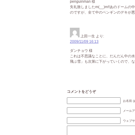
penguinman 様
失礼致しましたm(__)m!!あのドー
のですが、全て中のペンギンのデキが悪
上田一生
より:
2009/11/09 16:13
ダンチョウ 様
これは不思議なことに、だんだん中の水
飛ぶ雪」も次第に下がっていくので、なん
コメントをどうぞ
お名前 (
メールア
ウェブサ