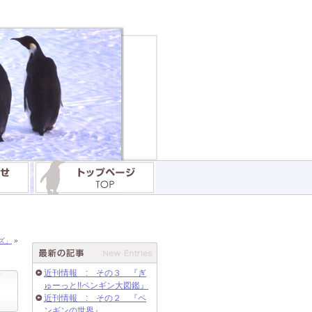
ズ」
»
近刊情報 : その３ 『ぎ
ゅーっと!!ペンギン大図鑑』
近刊情報 : その２ 『ペ
ンギンの世界』