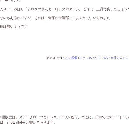
ッキーでした。
入りは、やはり「シロクマさんと一緒」のパターン。これは、上品で良いでしょう
なのもあるのですが、それは「倉庫の最深部」にあるので、いずれまた。
稿は無いようです
カテゴリー:
ぺもの図鑑
|
トラックバック
|
RSS
|
8 件のコメン
ia日本語版には、スノーグローブというエントリがあり、そこに、日本ではスノードー
snow globe と書いてあります。