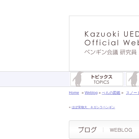
Home
»
Weblog
»
ぺもの図鑑
»
スノー
«
ほぼ実物大、キガシラペンギン