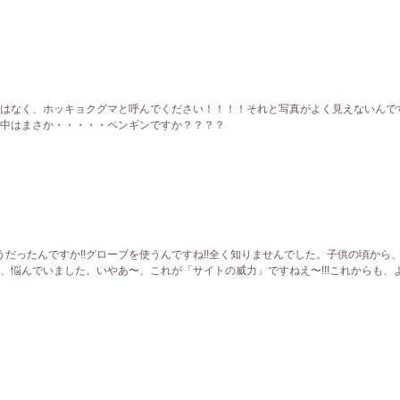
はなく、ホッキョクグマと呼んでください！！！！それと写真がよく見えないんで
中はまさか・・・・・ペンギンですか？？？？
うだったんですか!!グローブを使うんですね!!全く知りませんでした。子供の頃から
、悩んでいました。いやあ〜、これが「サイトの威力」ですねえ〜!!!これからも、