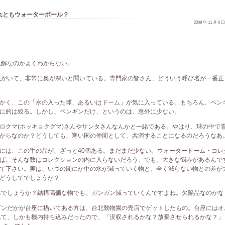
れともウォーターボール？
2009 年 11 月 6
正解なのかよくわからない。
数がいて、非常に奥が深いと聞いている。専門家の皆さん、どういう呼び名が一番正
かく、この「水の入った球、あるいはドーム」が気に入っている。もちろん、ペン
に的は絞る。しかし、ペンギンだけ、というのは、意外に少ない。
ロクマ(ホッキョクグマ)さんやサンタさんなんかと一緒である。やはり、球の中で
からなのか？どうしても、寒い国の仲間として、共演することになるのだろうなあ
には、この手の品が、ざっと40個ある。まだまだ少ない。ウォータードーム・コレ
ば、そんな数はコレクションの内に入らないだろう。でも、大きな悩みがあるんで
て下さい。実は、いつの間にか中の水が減っていく物と、全く減らない物との差が
どうしてでしょうか？
んでしょうか？結構高価な物でも、ガンガン減っていくんですよね。欠陥品なのかな
ギンだかが台座に描いてある方は、台北動物園の売店でゲットしたもの。台座にはオ
れて、しかも機内持ち込みだったので、「没収されるかな？放棄させられるかな？」