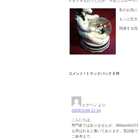
ドキドキものでしたが、平気でスルー!ラ
私のお気に
もっと巨大
関連する投
コメント / トラックバック 8 件
ヒゲペン
より:
2009/11/06 22:34
こんにちは。
専門家ではありませんが、Wikiped
も呼ばれると書いてあります。英語版では、
ご参考まで。