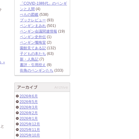
「COVID-19時代」のペンギ
ンと人間
(4)
？
ぺもの図鑑
(538)
ブックレビュー
(93)
ペンギンまみれ
(501)
ペンギン会議関連情報
(19)
ペンギン史外伝
(1)
ペンギン懺悔室
(2)
園館見てある記
(132)
子どもの本たち
(63)
新・人鳥記
(7)
ト »
書評・引用控え
(9)
街角のペンギンたち
(333)
2026年6月
2026年5月
2026年3月
2026年2月
2026年1月
2025年12月
ムと
2025年11月
2025年10月