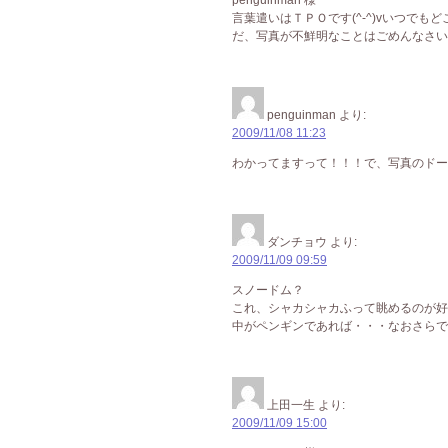
penguinman 様
言葉遣いはＴＰＯです(^-^)vいつでも
だ、写真が不鮮明なことはごめんなさいm
penguinman
より:
2009/11/08 11:23
わかってますって！！！で、写真のドー
ダンチョウ
より:
2009/11/09 09:59
スノードム？
これ、シャカシャカふって眺めるのが好
中がペンギンであれば・・・なおさらで
上田一生
より:
2009/11/09 15:00