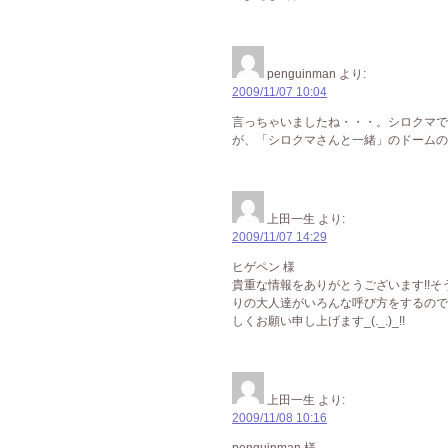
penguinman
より:
2009/11/07 10:04
言っちゃいましたね・・・。シロクマで
が、「シロクマさんと一緒」のドームの
上田一生
より:
2009/11/07 14:29
ヒゲペン 様
貴重な情報をありがとうございます!!そ
りの大人達がいろんな呼び方をするので
しくお願い申し上げます_(._.)_!!
上田一生
より:
2009/11/08 10:16