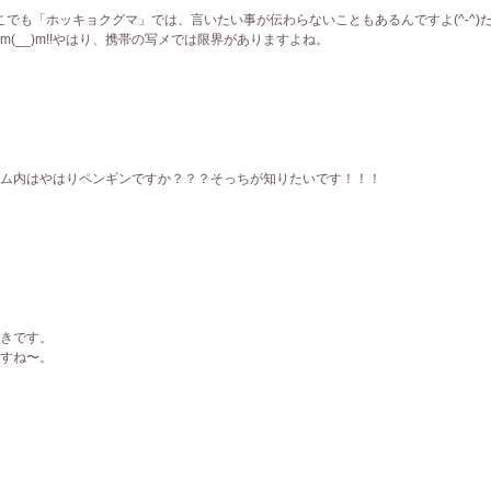
どこでも「ホッキョクグマ」では、言いたい事が伝わらないこともあるんですよ(^-^)
(__)m!!やはり、携帯の写メでは限界がありますよね。
ム内はやはりペンギンですか？？？そっちが知りたいです！！！
きです。
すね〜。