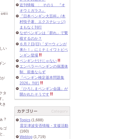
近刊情報 : その１ 『オ
オウミガラス』
 日 金曜日
『日本ペンギン大百科』(木
村悦子著、エクスナレッジ)
まもなく刊行
なぜペンギンは「群れ」で繁
殖するのか？
６月７日(日)「ダーウィンが
しい
来た！」にミナミイワトビペ
ンギン登場
ペンギンだけじゃない
ギン
エンペラーペンギンの保護体
制、前進ならず
『ペンギン検定基本問題集
雪が
2026』刊行
。
「ひろしまペンギン会議」が
クタ
開かれたそうです
す。
大き
ぁ？
Topics
(1,688)
震災津波安否情報・支援活動
ルゴ
(160)
と、
Weblog
(1,719)