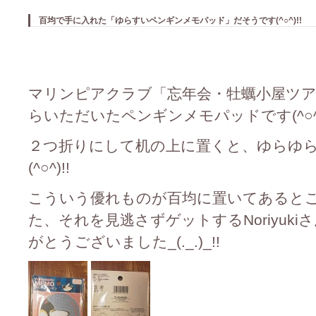
百均で手に入れた「ゆらすいペンギンメモパッド」だそうです(^○^)!!
マリンピアクラブ「忘年会・牡蠣小屋ツアー」
らいただいたペンギンメモパッドです(^○^)
２つ折りにして机の上に置くと、ゆらゆ
(^○^)!!
こういう優れものが百均に置いてあるところが
た、それを見逃さずゲットするNoriyukiさ
がとうございました_(._.)_!!