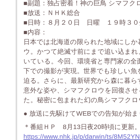
■副題：独占密着！神の巨鳥 シマフク
■放送：ＮＨＫ総合
■日時：８月２０日 日曜 １９時３０
■内容：
日本では北海道の限られた地域にしか
ウ。かつて絶滅寸前にまで追い込まれ
いている。今回、環境省と専門家の全
下での撮影が実現。世界でも珍しい魚
迫る。さらに、最新研究から森に暮ら
意外な姿や、シマフクロウを回復させ
た。秘密に包まれた幻の鳥シマフクロ
● 放送に先駆けてWEBでの告知が始
＊番組ＨＰ 8月13日夜20時頃に更新
https://www.nhk.jp/p/darwin/ts/8M52Y