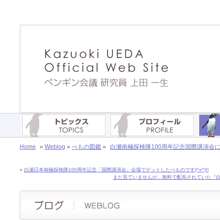
Home
»
Weblog
»
ぺもの図鑑
»
白瀬南極探検隊100周年記念国際講演会に併
«
白瀬日本南極探検隊100周年記念「国際講演会」会場でゲットしたぺものです(^○^)!!
まだ見ていませんが…無料で配布されていた『白い大