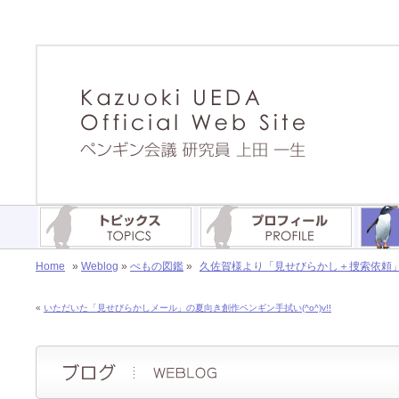
Home
»
Weblog
»
ぺもの図鑑
»
久佐賀様より「見せびらかし＋捜索依頼」メー
«
いただいた「見せびらかしメール」の夏向き創作ペンギン手拭い(^o^)v!!