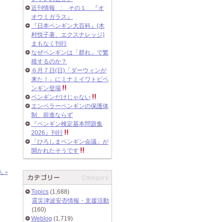
近刊情報 : その１ 『オ
オウミガラス』
『日本ペンギン大百科』(木
村悦子著、エクスナレッジ)
まもなく刊行
なぜペンギンは「群れ」で繁
殖するのか？
６月７日(日)「ダーウィンが
来た！」にミナミイワトビペ
ンギン登場
ペンギンだけじゃない
エンペラーペンギンの保護体
制、前進ならず
『ペンギン検定基本問題集
2026』刊行
「ひろしまペンギン会議」が
開かれたそうです
 »
Topics
(1,688)
震災津波安否情報・支援活動
(160)
Weblog
(1,719)