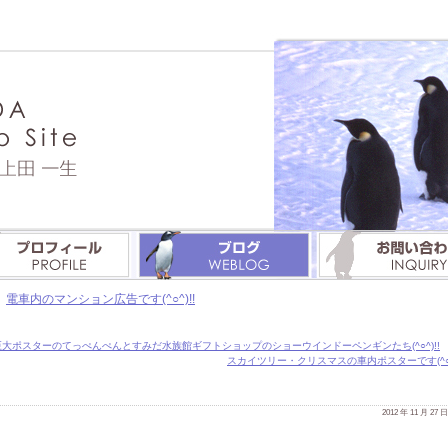
»
電車内のマンション広告です(^○^)!!
大ポスターのてっぺんぺんとすみだ水族館ギフトショップのショーウインドーペンギンたち(^○^)!!
スカイツリー・クリスマスの車内ポスターです(^○^)
2012 年 11 月 27