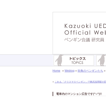
Home
»
Weblog
»
街角のペンギンたち
«
これも「クリスマスペンギン」!?東武浅草駅の巨
電車内のマンション広告です(^○^)!!