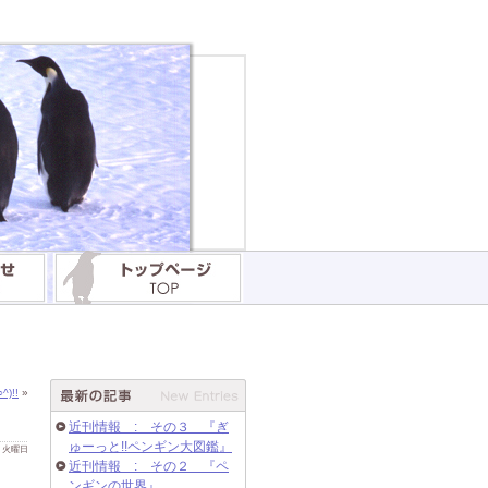
!!
»
近刊情報 : その３ 『ぎ
ゅーっと!!ペンギン大図鑑』
 日 火曜日
近刊情報 : その２ 『ペ
ンギンの世界』