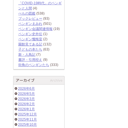
「COVID-19時代」のペンギ
ンと人間
(4)
ぺもの図鑑
(538)
ブックレビュー
(93)
ペンギンまみれ
(501)
ペンギン会議関連情報
(19)
ペンギン史外伝
(1)
ペンギン懺悔室
(2)
園館見てある記
(132)
子どもの本たち
(63)
新・人鳥記
(7)
書評・引用控え
(9)
街角のペンギンたち
(333)
2026年6月
2026年5月
2026年3月
2026年2月
2026年1月
2025年12月
2025年11月
2025年10月