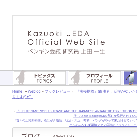
Home
»
Weblog
»
ブックレビュー
»
『南極探検』(白瀬直：活字がないた
ります(^○^)!!
«
『LIEUTENANT NOBU SHIRASE AND THE JAPANESE ANTARCTIC EXPEDITION O
行、Adelie Books)は300部しか発行されていな
『昔々の上野動物園、絵はがき物語…明治・大正・昭和…パンダがやって来た日まで』(小宮輝
ァンのみならず園館ファン必読のビジュアル・コレクタ