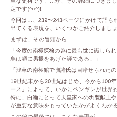
重な史料です。…が、その詳細につきま
定です(^○^)!!
今回は…、239〜243ページにかけて語
出てくる表現を、いくつかご紹介しましょう(^
まずは、その冒頭から…
「今度の南極探検の為に最も世に識しられ
鳥は頓に男振をあげた譯である。」
「浅草の南極館で嘸諸氏は目睹せられた
19世紀末から20世紀はじめ、今から10
ース」によって、いかにペンギンが世界
特に、白瀬にとって天皇家への剥製献上や
が重要な意味をもっていたかがよくわか
この節の最後には、こんな表現が…