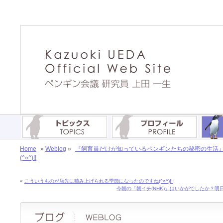
Home
»
Weblog
»
『飼育員だけが知っているペンギンたちの秘密の生活』(
(^○^)!!
«
こういうものが店先に積み上げられる季節になったのですね(^○^)!!
今朝の「朝イチ(NHK)」はいかがでしたか？明日