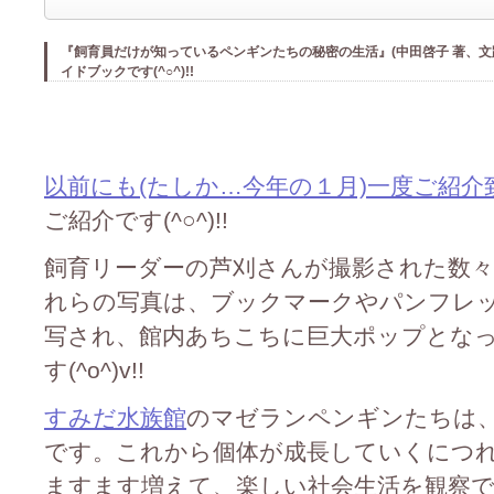
『飼育員だけが知っているペンギンたちの秘密の生活』(中田啓子 著、文踊
イドブックです(^○^)!!
以前にも(たしか…今年の１月)一度ご紹介
ご紹介です(^○^)!!
飼育リーダーの芦刈さんが撮影された数々の写
れらの写真は、ブックマークやパンフレ
写され、館内あちこちに巨大ポップとな
す(^o^)v!!
すみだ水族館
のマゼランペンギンたちは
です。これから個体が成長していくにつ
ますます増えて、楽しい社会生活を観察