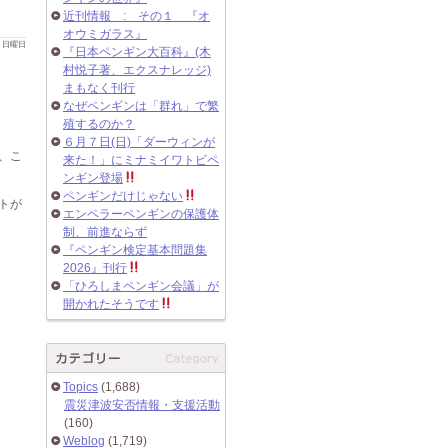
近刊情報 : その１ 『オ
オウミガラス』
 日 日曜日
『日本ペンギン大百科』(木
村悦子著、エクスナレッジ)
まもなく刊行
なぜペンギンは「群れ」で繁
殖するのか？
６月７日(日)「ダーウィンが
、こ
来た！」にミナミイワトビペ
ンギン登場
ペンギンだけじゃない
トが
エンペラーペンギンの保護体
制、前進ならず
『ペンギン検定基本問題集
2026』刊行
「ひろしまペンギン会議」が
開かれたそうです
Topics
(1,688)
震災津波安否情報・支援活動
(160)
Weblog
(1,719)