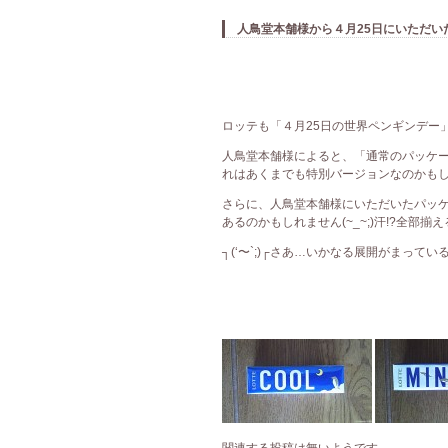
人鳥堂本舗様から４月25日にいただいた
ロッテも「４月25日の世界ペンギンデー
人鳥堂本舗様によると、「通常のパッケ
れはあくまでも特別バージョンなのかもしれま
さらに、人鳥堂本舗様にいただいたパッ
あるのかもしれません(~_~;)汗!?全部揃え
┐(‘〜`;)┌さあ…いかなる展開がまっている