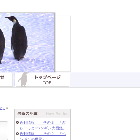
!!
»
近刊情報 : その３ 『ぎ
ゅーっと!!ペンギン大図鑑』
近刊情報 : その２ 『ペ
ンギンの世界』