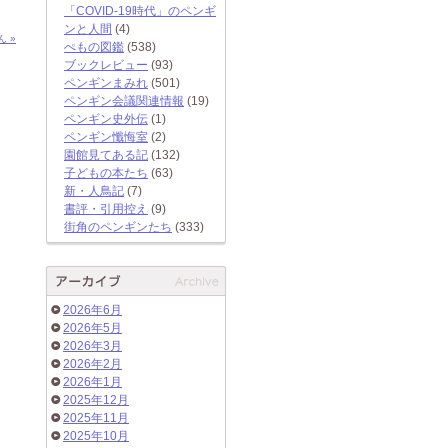
「COVID-19時代」のペンギ
ンと人間
(4)
 »
ぺもの図鑑
(538)
ブックレビュー
(93)
ペンギンまみれ
(501)
ペンギン会議関連情報
(19)
ペンギン史外伝
(1)
ペンギン懺悔室
(2)
園館見てある記
(132)
子どもの本たち
(63)
新・人鳥記
(7)
書評・引用控え
(9)
街角のペンギンたち
(333)
2026年6月
2026年5月
2026年3月
2026年2月
2026年1月
2025年12月
2025年11月
2025年10月