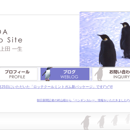
25日にいただいた「ロッテクールミントガム新パッケージ」です(^○^)!!
朝日新聞記者の村山様から「ペンギンカレー」情報をいただきました(^○^)