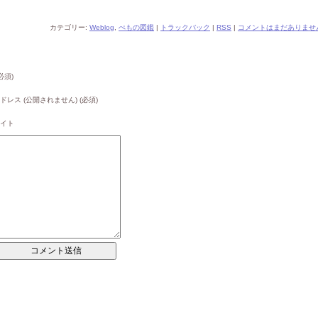
カテゴリー:
Weblog
,
ぺもの図鑑
|
トラックバック
|
RSS
|
コメントはまだありません
必須)
ドレス (公開されません) (必須)
イト