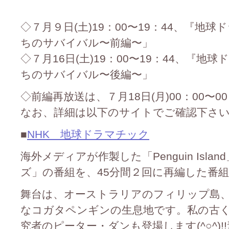
◇７月９日(土)19：00〜19：44、『
ちのサバイバル〜前編〜」
◇７月16日(土)19：00〜19：44、『
ちのサバイバル〜後編〜」
◇前編再放送は、７月18日(月)00：00〜00
なお、詳細は以下のサイトでご確認下さいm(_
■
NHK 地球ドラマチック
海外メディアが作製した「Penguin Isl
ズ」の番組を、45分間２回に再編した番組です
舞台は、オーストラリアのフィリップ島
なコガタペンギンの生息地です。私の古
究者のピーター・ダンも登場します(^○^)