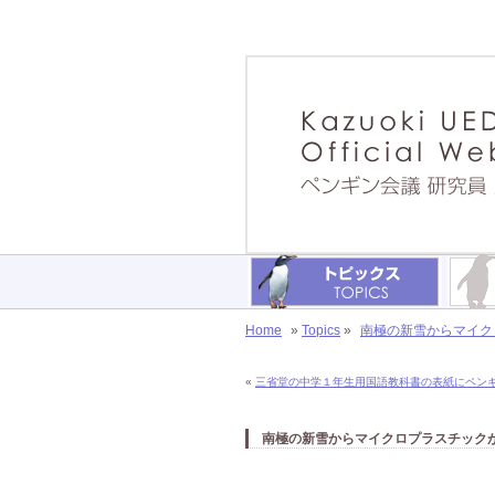
Home
»
Topics
»
南極の新雪からマイク
«
三省堂の中学１年生用国語教科書の表紙にペン
南極の新雪からマイクロプラスチック