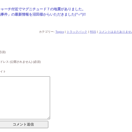
チャーチ付近でマグニチュード７の地震がありました。
件」の最新情報を沼田様からいただきました(^○^)!!
カテゴリー:
Topics
|
トラックバック
|
RSS
|
コメントはまだありません
必須)
ドレス (公開されません) (必須)
イト