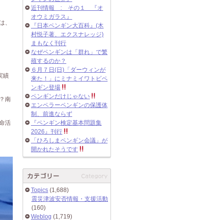
近刊情報 : その１ 『オ
オウミガラス』
は、
『日本ペンギン大百科』(木
村悦子著、エクスナレッジ)
まもなく刊行
なぜペンギンは「群れ」で繁
殖するのか？
６月７日(日)「ダーウィンが
実績
来た！」にミナミイワトビペ
ンギン登場
ペンギンだけじゃない
？南
エンペラーペンギンの保護体
制、前進ならず
命活
『ペンギン検定基本問題集
2026』刊行
「ひろしまペンギン会議」が
開かれたそうです
Topics
(1,688)
震災津波安否情報・支援活動
(160)
Weblog
(1,719)