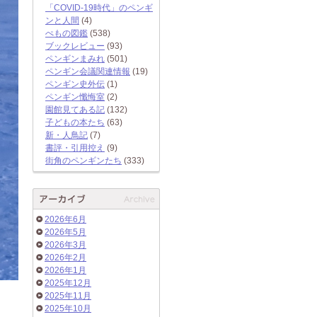
「COVID-19時代」のペンギ
ンと人間
(4)
ぺもの図鑑
(538)
ブックレビュー
(93)
ペンギンまみれ
(501)
ペンギン会議関連情報
(19)
ペンギン史外伝
(1)
ペンギン懺悔室
(2)
園館見てある記
(132)
子どもの本たち
(63)
新・人鳥記
(7)
書評・引用控え
(9)
街角のペンギンたち
(333)
2026年6月
2026年5月
2026年3月
2026年2月
2026年1月
2025年12月
2025年11月
2025年10月