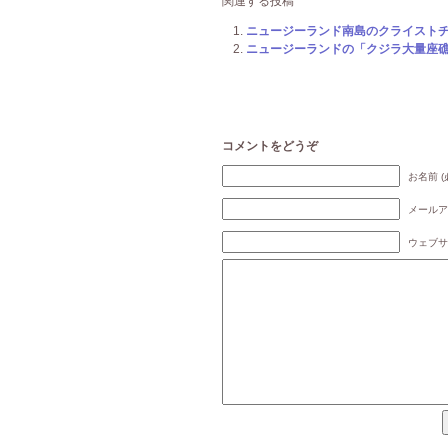
関連する投稿
ニュージーランド南島のクライスト
ニュージーランドの「クジラ大量座礁事
コメントをどうぞ
お名前 (
メールア
ウェブサ