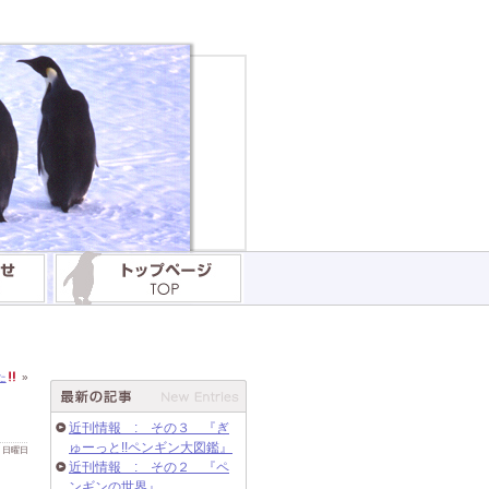
た
»
近刊情報 : その３ 『ぎ
ゅーっと!!ペンギン大図鑑』
 日 日曜日
近刊情報 : その２ 『ペ
ンギンの世界』