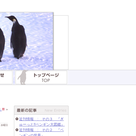
た
»
近刊情報 : その３ 『ぎ
ゅーっと!!ペンギン大図鑑』
 日 水曜日
近刊情報 : その２ 『ペ
ンギンの世界』