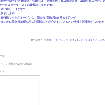
動物行動学』(内藤靖彦・佐藤克文・高橋晃周・渡辺佑基共著、成山堂書店発行、20
ールスターキャストの豪華本です(^○^)!!
願い申し上げます!!
出演されます！
特設サイトがオープンし、新たな活動が始まります(^o^)/
ショジオに国立極地研究所の渡辺先生が紹介されているとの情報を近藤様からいただ
カテゴリー:
Topics
|
トラックバック
|
RSS
|
コメントはまだありません
必須)
ドレス (公開されません) (必須)
イト