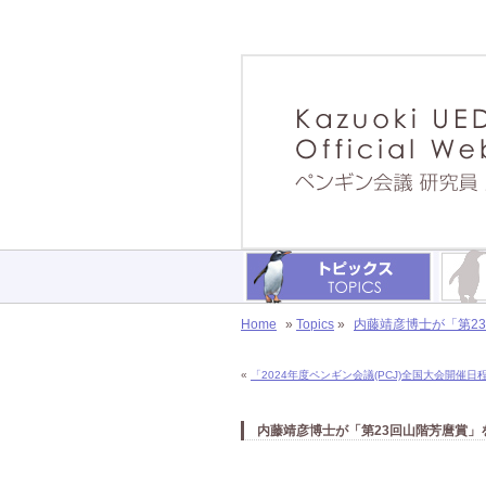
Home
»
Topics
»
内藤靖彦博士が「第2
«
「2024年度ペンギン会議(PCJ)全国大会開催
内藤靖彦博士が「第23回山階芳麿賞」