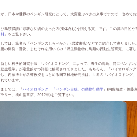
が、日本や世界のペンギン研究にとって、大変慶ぶべき出来事ですので、改めてお
び鳥類保護に顕著な功績のあった方(団体含む)を讃える賞」です。この賞の目的や
資料
」をご覧下さい。
しては、筆者も『ペンギンのしらべかた』(岩波書店)などでご紹介して参りました
技術の開発・普及、またそれを用いての「野生動物特に鳥類の行動生態研究」に著し
新しい科学的研究手法=「バイオロギング」によって、野生の海鳥、特にペンギン
運動生理学」が定量的かつ詳細に解明されてきました。もちろん、「バイオロギング
かし、内藤博士が名誉教授をつとめる国立極地研究所は、世界の「バイオロギング」
されています。
ましては、『
バイオロギング 「ペンギン目線」の動物行動学
』(内藤靖彦・佐藤
ラリー、成山堂書店、2012年)をご覧下さい。