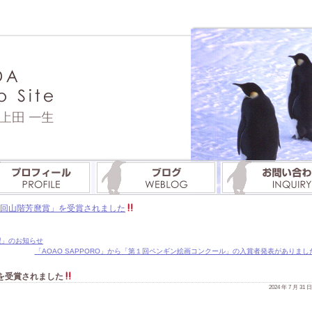
3回山階芳麿賞」を受賞されました
日程」のお知らせ
「AOAO SAPPORO」から「第１回ペンギン絵画コンクール」の入賞者発表がありまし
を受賞されました
2024 年 7 月 31