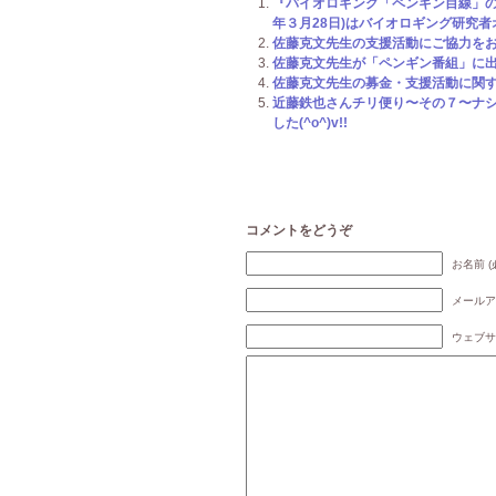
『バイオロギング「ペンギン目線」の
年３月28日)はバイオロギング研究者オ
佐藤克文先生の支援活動にご協力をお
佐藤克文先生が「ペンギン番組」に
佐藤克文先生の募金・支援活動に関する
近藤鉄也さんチリ便り〜その７〜ナ
した(^o^)v!!
コメントをどうぞ
お名前 (
メールア
ウェブサ