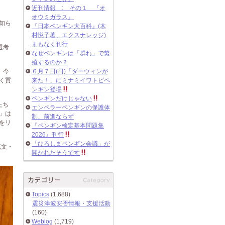
近刊情報 : その１ 『オ
オウミガラス』
知ら
『日本ペンギン大百科』(木
村悦子著、エクスナレッジ)
まもなく刊行
選考
なぜペンギンは「群れ」で繁
殖するのか？
。今
６月７日(日)「ダーウィンが
く貢
来た！」にミナミイワトビペ
ンギン登場
ペンギンだけじゃない
たち
エンペラーペンギンの保護体
」は
制、前進ならず
をリ
『ペンギン検定基本問題集
2026』刊行
「ひろしまペンギン会議」が
克文・
開かれたそうです
Topics
(1,688)
震災津波安否情報・支援活動
(160)
Weblog
(1,719)