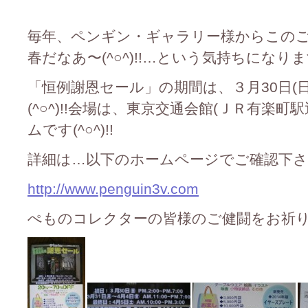
毎年、ペンギン・ギャラリー様からこの
春だなあ〜(^○^)!!…という気持ちになりますね
「恒例謝恩セール」の期間は、３月30日(日
(^○^)!!会場は、東京交通会館(ＪＲ有楽
ムです(^○^)!!
詳細は…以下のホームページでご確認下さいませ_
http://www.penguin3v.com
ぺものコレクターの皆様のご健闘をお祈り申し上