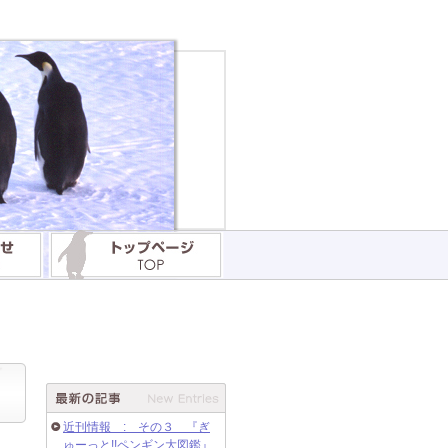
近刊情報 : その３ 『ぎ
ゅーっと!!ペンギン大図鑑』