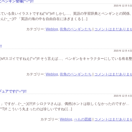
ギン登場(^○^)!!
2015 年 12 月 5
いる良いイラストですね(^o^)v!! しかし…、英語の学習辞典とペンギンとの関係
_~;)!? 「英語の海の中を自由自在に泳ぎまくる […]
カテゴリー:
Weblog
,
街角のペンギンたち
|
コメントはまだありませ
!
2015 年 12 月 4
)v!!スゴイですねえ(^○^)!! そう言えば…、ペンギンをキャラクターにしている有名
カテゴリー:
Weblog
,
街角のペンギンたち
|
コメントはまだありませ
です(^○^)!!
2015 年 12 月 4
すが…(~_~;)(汗)!! シロクマさんは、偶然(ホントは欲しくなかったのですが…
^T)!! こういう丸まったのは珍しいですね( […]
カテゴリー:
Weblog
,
ぺもの図鑑
|
コメントはまだありませ