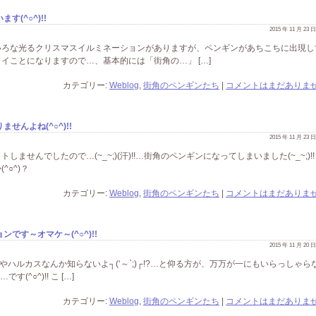
(^○^)!!
2015 年 11 月 23
!いろいろな光るクリスマスイルミネーションがありますが、ペンギンがあちこちに出現し
ドエライことになりますので…、基本的には「街角の…」 […]
カテゴリー:
Weblog
,
街角のペンギンたち
|
コメントはまだありませ
んよね(^○^)!!
2015 年 11 月 23
トしませんでしたので…(~_~;)(汗)!!…街角のペンギンになってしまいました(~_~;)!!
○^)？
カテゴリー:
Weblog
,
街角のペンギンたち
|
コメントはまだありませ
です～オマケ～(^○^)!!
2015 年 11 月 20
天閣やハルカスなんか知らないよ┐(‘～`;)┌!?…と仰る方が、万万が一にもいらっしゃら
す(^○^)!! こ […]
カテゴリー:
Weblog
,
街角のペンギンたち
|
コメントはまだありませ