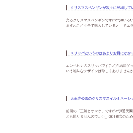
クリスマスペンギンが次々に登場しています
光るクリスマスペンギンです(^o^)/!
ますね(^○^)!! 全て購入していると、
スリッパというのはあまりお目にかかりませ
エンペヒナのスリッパです(^o^)/!!結局ゲッ
いう地味なデザインは珍しくありませんか(^
天王寺公園のクリスマスイルミネーション
前回の「正解とオマケ」です(^○^)!!通
とも限りませんので…(~_~;)(汗)!!念のため…で