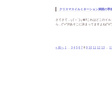
クリスマスイルミネーション満開の季節に
さてさて…┐(‘～`;)┌〓!!これはどこの
ら…(^○^)!!あそこに決まってますよね(^o^)v
« 前へ
1
…
3
4
5
6
7
8
9
10
11
12
13
…
1