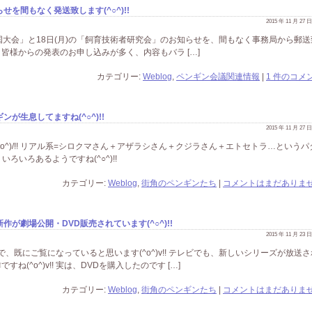
を間もなく発送致します(^○^)!!
2015 年 11 月 27
議全国大会」と18日(月)の「飼育技術者研究会」のお知らせを、間もなく事務局から郵
は、皆様からの発表のお申し込みが多く、内容もバラ […]
カテゴリー:
Weblog
,
ペンギン会議関連情報
|
1 件のコメン
が生息してますね(^○^)!!
2015 年 11 月 27
o^)/!! リアル系=シロクマさん＋アザラシさん＋クジラさん＋エトセトラ…というパ
、いろいろあるようですね(^○^)!!
カテゴリー:
Weblog
,
街角のペンギンたち
|
コメントはまだありませ
が劇場公開・DVD販売されています(^○^)!!
2015 年 11 月 23
、既にご覧になっていると思います(^o^)v!! テレビでも、新しいシリーズが放送
(^o^)v!! 実は、DVDを購入したのです […]
カテゴリー:
Weblog
,
街角のペンギンたち
|
コメントはまだありませ