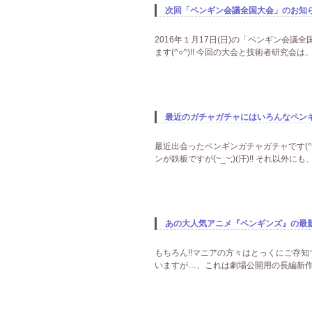
次回「ペンギン会議全国大会」のお知らせ
2016年１月17日(日)の「ペンギン会
ます(^○^)!! 今回の大会と技術者研究会
最近のガチャガチャにはいろんなペンギン
最近出会ったペンギンガチャガチャです(^
ンが鉄板ですが(~_~;)(汗)!! それ以外にも
あの大人気アニメ『ペンギンズ』の最新作
もちろん!!マニアの方々はとっくにご存知で
いますが…、これは劇場公開用の長編新作ですね