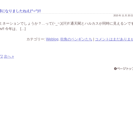
なりましたねえ(^○^)!!
2015 年 11 月 20
イルミネーションでしょうか？…って(~_~;)(汗)!! 通天閣とハルカスが同時に見えるンで
!! 今年は、 […]
カテゴリー:
Weblog
,
街角のペンギンたち
|
コメントはまだありませ
72
次へ »