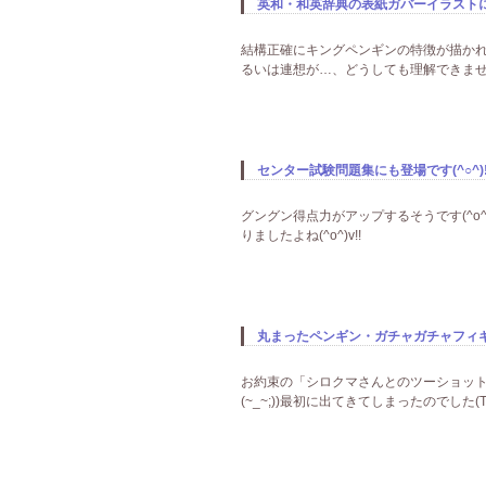
英和・和英辞典の表紙ガバーイラストにペン
結構正確にキングペンギンの特徴が描かれて
るいは連想が…、どうしても理解できません(~
センター試験問題集にも登場です(^○^)!
グングン得点力がアップするそうです(^o^
りましたよね(^o^)v!!
丸まったペンギン・ガチャガチャフィギュア
お約束の「シロクマさんとのツーショット」で
(~_~;))最初に出てきてしまったのでした(T