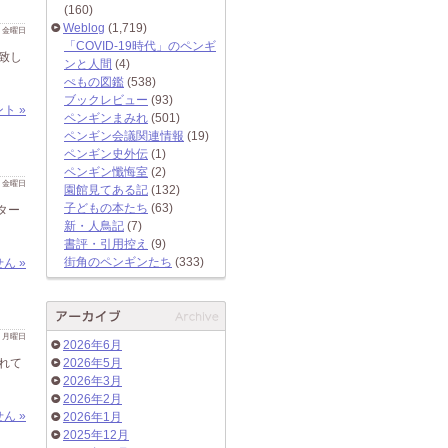
(160)
Weblog
(1,719)
 日 金曜日
「COVID-19時代」のペンギ
送致し
ンと人間
(4)
ぺもの図鑑
(538)
ブックレビュー
(93)
ト »
ペンギンまみれ
(501)
ペンギン会議関連情報
(19)
ペンギン史外伝
(1)
ペンギン懺悔室
(2)
 日 金曜日
園館見てある記
(132)
子どもの本たち
(63)
ター
新・人鳥記
(7)
書評・引用控え
(9)
街角のペンギンたち
(333)
ん »
 日 月曜日
2026年6月
されて
2026年5月
2026年3月
2026年2月
ん »
2026年1月
2025年12月