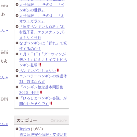
近刊情報 : その２ 『ペ
 日 土曜日
ンギンの世界』
、あ
近刊情報 : その１ 『オ
オウミガラス』
『日本ペンギン大百科』(木
ん »
村悦子著、エクスナレッジ)
まもなく刊行
なぜペンギンは「群れ」で繁
殖するのか？
 日 金曜日
６月７日(日)「ダーウィンが
来た！」にミナミイワトビペ
塾もあ
ンギン登場
ペンギンだけじゃない
エンペラーペンギンの保護体
ん »
制、前進ならず
『ペンギン検定基本問題集
2026』刊行
「ひろしまペンギン会議」が
 日 金曜日
開かれたそうです
ん »
Topics
(1,688)
震災津波安否情報・支援活動