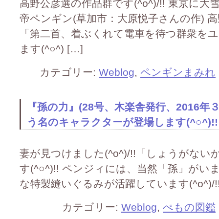
高野公彦選の作品群です(^o^)/!! 東京
帝ペンギン(草加市：大原悦子さんの作) 
「第二首、着ぶくれて電車を待つ群衆を
ます(^○^) […]
カテゴリー:
Weblog
,
ペンギンまみれ
『孫の力』(28号、木楽舎発行、2016
う名のキャラクターが登場します(^○^)!!
妻が見つけました(^o^)/!!「しょうがな
す(^○^)!! ペンジィには、当然「孫」がいま
な特製縫いぐるみが活躍しています(^o^)/!!
カテゴリー:
Weblog
,
ぺもの図鑑