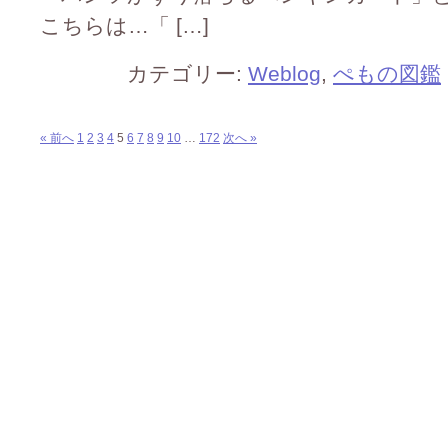
こちらは…「 […]
カテゴリー:
Weblog
,
ぺもの図鑑
« 前へ
1
2
3
4
5
6
7
8
9
10
…
172
次へ »