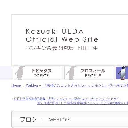
Home
»
Weblog
»
『南極のスコット大佐とシャックルトン』(佐々木マキ昨、
«
江戸川区自然動物園特製「世界ペンギンデー」記念ペンギンカンバッチです(^○^)!!
第57次越冬隊員として南極の昭和基地にいらっしゃる笹森映里様から昭和