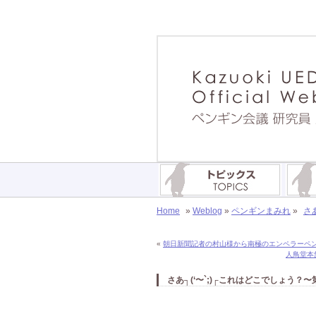
Home
»
Weblog
»
ペンギンまみれ
»
さ
«
朝日新聞記者の村山様から南極のエンペラーペンギ
人鳥堂本
さあ┐(‘〜`;)┌これはどこでしょう？〜