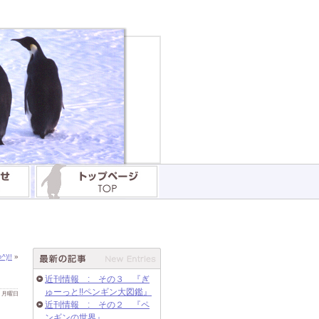
!!
»
近刊情報 : その３ 『ぎ
ゅーっと!!ペンギン大図鑑』
 日 月曜日
近刊情報 : その２ 『ペ
ンギンの世界』