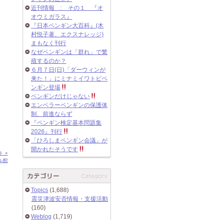
近刊情報 : その１ 『オ
オウミガラス』
『日本ペンギン大百科』(木
村悦子著、エクスナレッジ)
まもなく刊行
なぜペンギンは「群れ」で繁
殖するのか？
６月７日(日)「ダーウィンが
来た！」にミナミイワトビペ
ンギン登場
ペンギンだけじゃない
エンペラーペンギンの保護体
制、前進ならず
『ペンギン検定基本問題集
2026』刊行
「ひろしまペンギン会議」が
開かれたそうです
ト »
ル館
Topics
(1,688)
震災津波安否情報・支援活動
(160)
Weblog
(1,719)