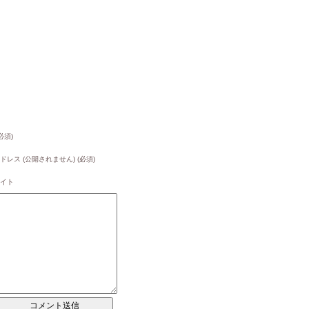
必須)
ドレス (公開されません) (必須)
イト