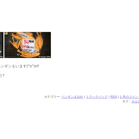
ンもいます(^o^)v!!
)？
カテゴリー:
ペンギンまみれ
|
トラックバック
|
RSS
|
1 件のコメン
タグ：
カエ