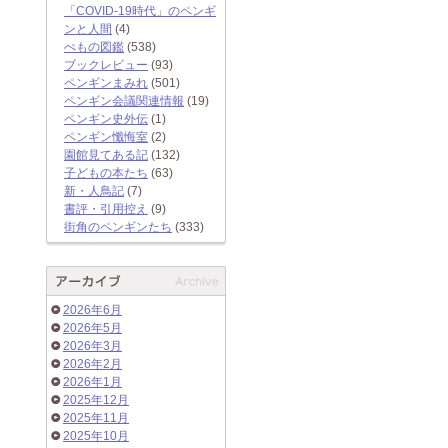
「COVID-19時代」のペンギ
ンと人間
(4)
ぺもの図鑑
(538)
ブックレビュー
(93)
ペンギンまみれ
(501)
ペンギン会議関連情報
(19)
ペンギン史外伝
(1)
ペンギン懺悔室
(2)
園館見てある記
(132)
子どもの本たち
(63)
新・人鳥記
(7)
書評・引用控え
(9)
街角のペンギンたち
(333)
2026年6月
2026年5月
2026年3月
2026年2月
2026年1月
2025年12月
2025年11月
2025年10月