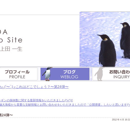
あ┐(‘〜`;)┌これはどこでしょう？〜第24弾〜
ンの個体数に関する最新情報をいただきました(^○^)!!
舗大海様から貴重な文献情報とお問い合わせをいただきましたので「公開捜査」したいと思います(^○^)
第24弾〜
2012 年 4 月 16