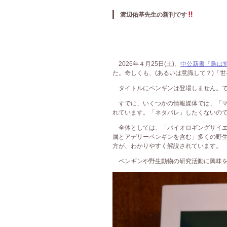
渡辺佑基先生の新刊です
2026年４月25日(土)、
中公新書『鳥は
た。奇しくも、(あるいは意識して？)「
タイトルにペンギンは登場しません。で
すでに、いくつかの情報媒体では、「マ
れています。「ネタバレ」したくないの
全体としては、「バイオロギングサイエ
属とアデリーペンギンを含む」多くの野
方が、わかりやすく解説されています。
ペンギンや野生動物の研究活動に興味を