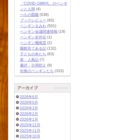
「COVID-19時代」のペンギ
ンと人間
(4)
ぺもの図鑑
(538)
ブックレビュー
(93)
ペンギンまみれ
(501)
ペンギン会議関連情報
(19)
ペンギン史外伝
(1)
ペンギン懺悔室
(2)
園館見てある記
(132)
子どもの本たち
(63)
新・人鳥記
(7)
書評・引用控え
(9)
街角のペンギンたち
(333)
2026年6月
2026年5月
2026年3月
2026年2月
2026年1月
2025年12月
2025年11月
2025年10月