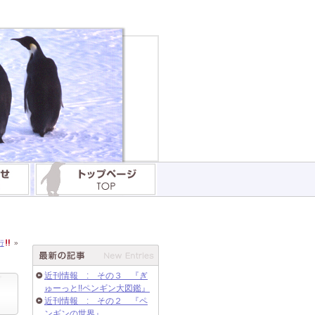
行
»
近刊情報 : その３ 『ぎ
ゅーっと!!ペンギン大図鑑』
近刊情報 : その２ 『ペ
ンギンの世界』