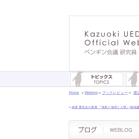
Home
»
Weblog
»
ブックレビュー
»
渡
«
綿貫 豊先生の新著 『海鳥と地球と人間』(築地