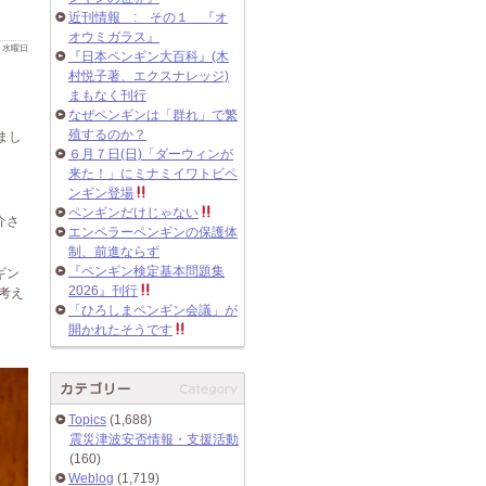
近刊情報 : その１ 『オ
オウミガラス』
 日 水曜日
『日本ペンギン大百科』(木
村悦子著、エクスナレッジ)
まもなく刊行
なぜペンギンは「群れ」で繁
殖するのか？
まし
６月７日(日)「ダーウィンが
来た！」にミナミイワトビペ
ンギン登場
ペンギンだけじゃない
介さ
エンペラーペンギンの保護体
制、前進ならず
『ペンギン検定基本問題集
ギン
2026』刊行
考え
「ひろしまペンギン会議」が
開かれたそうです
Topics
(1,688)
震災津波安否情報・支援活動
(160)
Weblog
(1,719)