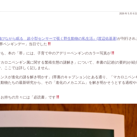
2026 年 5 月 6
飛びながら眠る 超小型センサーで覗く野生動物の私生活』(渡辺佑基著)
が刊行され
世界ペンギンデー」当日でした
も、本の「帯」には、子育て中のアデリーペンギンのカラー写真が
カロニペンギン属に関する繁殖生態の謎解き」について、本書の記述(の要約)が紹
で、ここでは詳しく記しません。
ンスが進化の謎を解き明かす」(帯裏のキャプション)とある通り、「マカロニペン
生動物たちの最新研究から、その「進化のメカニズム」を解き明かそうとする過程や
お持ちの方々には「必読書」です