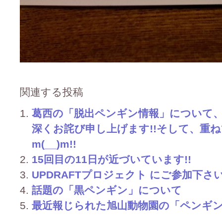
関連する投稿
葛西の「脱出ペンギン情報」について
深くお詫び申し上げます!!そして、重
m(__)m!!
15回目の11日が近づいています!!
UPDRAFTプロジェクト にご参加下さ
話題の「黒ペンギン」について
最近報じられた旭山動物園の「ペンギ