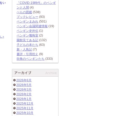
をい
「COVID-19時代」のペンギ
ンと人間
(4)
ぺもの図鑑
(538)
ブックレビュー
(93)
ペンギンまみれ
(501)
ペンギン会議関連情報
(19)
ペンギン史外伝
(1)
ペンギン懺悔室
(2)
 »
園館見てある記
(132)
子どもの本たち
(63)
新・人鳥記
(7)
書評・引用控え
(9)
街角のペンギンたち
(333)
2026年6月
2026年5月
2026年3月
2026年2月
2026年1月
2025年12月
2025年11月
2025年10月