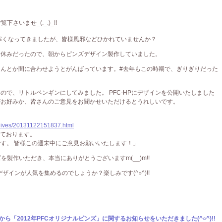
いませ_(._.)_!!
 寒くなってきましたが、皆様風邪などひかれていませんか？
お休みだったので、朝からピンズデザイン製作していました。
会になんとか間に合わせようとがんばっています。#去年もこの時期で、ぎりぎりだった
ので、リトルペンギンにしてみました。 PFC-HPにデザインを公開いたしました
がお好みか、皆さんのご意見をお聞かせいただけるとうれしいです。
rchives/20131122151837.html
しております。
す。 皆様この週末中にご意見お願いいたします！」
製作いただき、本当にありがとうございますm(__)m!!
のデザインが人気を集めるのでしょうか？楽しみです(^○^)!!
から「2012年PFCオリジナルピンズ」に関するお知らせをいただきました(^○^)!!