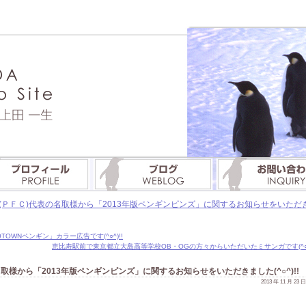
ＰＦＣ)代表の名取様から「2013年版ペンギンピンズ」に関するお知らせをいただきまし
TOWNペンギン」カラー広告です(^○^)!!
恵比寿駅前で東京都立大島高等学校OB・OGの方々からいただいたミサンガです(^○^)
取様から「2013年版ペンギンピンズ」に関するお知らせをいただきました(^○^)!!
2013 年 11 月 23