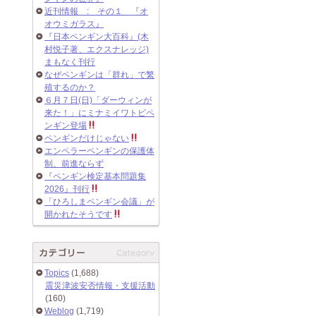
近刊情報 : その１ 『オ
オウミガラス』
『日本ペンギン大百科』(木
村悦子著、エクスナレッジ)
まもなく刊行
なぜペンギンは「群れ」で繁
殖するのか？
６月７日(日)「ダーウィンが
来た！」にミナミイワトビペ
ンギン登場
ペンギンだけじゃない
エンペラーペンギンの保護体
制、前進ならず
『ペンギン検定基本問題集
2026』刊行
「ひろしまペンギン会議」が
開かれたそうです
Topics
(1,688)
震災津波安否情報・支援活動
(160)
Weblog
(1,719)