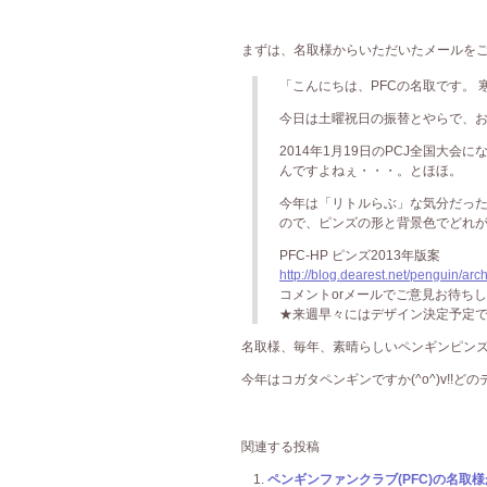
まずは、名取様からいただいたメールをご覧下さ
「こんにちは、PFCの名取です。
今日は土曜祝日の振替とやらで、
2014年1月19日のPCJ全国大
んですよねぇ・・・。とほほ。
今年は「リトルらぶ」な気分だった
ので、ピンズの形と背景色でどれ
PFC-HP ピンズ2013年版案
http://blog.dearest.net/penguin/a
コメントorメールでご意見お待ち
★来週早々にはデザイン決定予定で
名取様、毎年、素晴らしいペンギンピンズを
今年はコガタペンギンですか(^o^)v!!ど
関連する投稿
ペンギンファンクラブ(PFC)の名取様