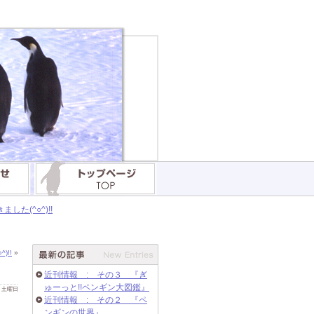
た(^○^)!!
!!
»
近刊情報 : その３ 『ぎ
ゅーっと!!ペンギン大図鑑』
 日 土曜日
近刊情報 : その２ 『ペ
ンギンの世界』