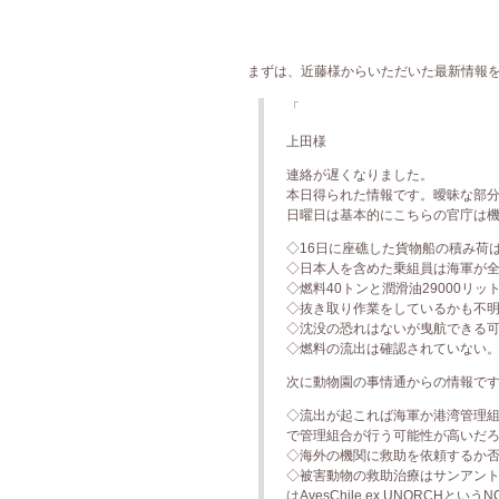
まずは、近藤様からいただいた最新情報をご覧
「
上田様
連絡が遅くなりました。
本日得られた情報です。曖昧な部分
日曜日は基本的にこちらの官庁は
◇16日に座礁した貨物船の積み荷
◇日本人を含めた乗組員は海軍が
◇燃料40トンと潤滑油29000リッ
◇抜き取り作業をしているかも不明
◇沈没の恐れはないが曳航できる
◇燃料の流出は確認されていない
次に動物園の事情通からの情報で
◇流出が起これば海軍か港湾管理組
で管理組合が行う可能性が高いだ
◇海外の機関に救助を依頼するか
◇被害動物の救助治療はサンアン
はAvesChile ex UNORCH