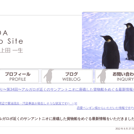
〜第34回〜アルガロボ近くのサンアントニオに座礁した貨物船をめぐる最新情報をいた
で重油流出・汚染事故が発生しそうな状況です(~_~;)!!
恋愛ペンギン様からいただいた情報です(^○^
アルガロボ近くのサンアントニオに座礁した貨物船をめぐる最新情報をいただきまし
2012 年 8 月 27