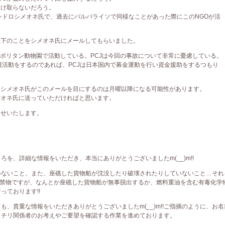
受け取らないだろう。
ンドロシメオネ氏で、過去にバルパライソで同様なことがあった際にこのNGOが活
以下のことをシメオネ氏にメールしてもらいました。
ロポリタン動物園で活動している。PCJは今回の事故について非常に憂慮している。
護活動をするのであれば、PCJは日本国内で募金運動を行い資金援助をするつもり
めシメオネ氏がこのメールを目にするのは月曜以降になる可能性があります。
メオネ氏に送っていただければと思います。
らせいたします。
を、詳細な情報をいただき、本当にありがとうございましたm(__)m!!
いないこと、また、座礁した貨物船が沈没したり破壊されたりしていないこと…それ
油断は禁物ですが、なんとか座礁した貨物船が無事脱出するか、燃料重油を含む有毒化学
っております!!
、貴重な情報をいただきありがとうございましたm(__)m!!ご指摘のように、お名
、チリ関係者のお考えやご要望を確認する作業を進めております。