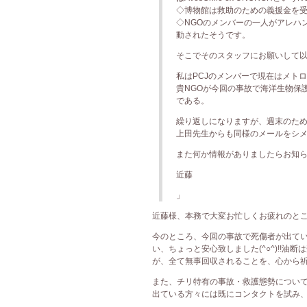
◇博物館は救助のための義援金を
◇NGOのメンバーの一人がアレハ
動されたそうです。
そこでそのスタッフにお願いして
私はPCJのメンバーで現在はメト
貴NGOが今回の事故で海洋生物保
である。
繰り返しになりますが、週末のた
上田先生からも同様のメールをシ
また何か情報がありましたらお知
近藤
」
近藤様、本務で大変お忙しくお疲れのところ
今のところ、今回の事故で死傷者が出て
い、ちょっと安心致しました(^○^)!!
が、全て無事回収されることを、心から祈
また、チリ特有の事故・救護態勢についても
出ている方々には既にコンタクトを試み