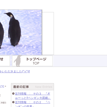
だきました(^○^)!!
)!!
»
近刊情報 : その３ 『ぎ
た
ゅーっと!!ペンギン大図鑑』
近刊情報 : その２ 『ペ
 日 月曜日
ンギンの世界』