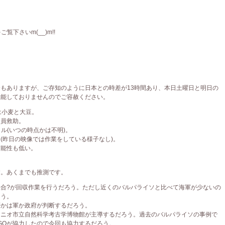
下さいm(__)m!!
もありますが、ご存知のように日本との時差が13時間あり、本日土曜日と明日の
機能しておりませんのでご容赦ください。
は小麦と大豆。
全員救助。
トル(いつの時点かは不明)。
(昨日の映像では作業をしている様子なし)。
可能性も低い。
。
す。あくまでも推測です。
合?が回収作業を行うだろう。ただし近くのバルパライソと比べて海軍が少ないの
ろう。
否かは軍か政府が判断するだろう。
トニオ市立自然科学考古学博物館が主導するだろう。過去のバルパライソの事例で
というNGOが協力したので今回も協力するだろう。