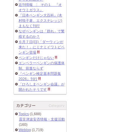
近刊情報 : その１ 『オ
オウミガラス』
『日本ペンギン大百科』(木
村悦子著、エクスナレッジ)
まもなく刊行
なぜペンギンは「群れ」で繁
殖するのか？
６月７日(日)「ダーウィンが
来た！」にミナミイワトビペ
ンギン登場
ペンギンだけじゃない
エンペラーペンギンの保護体
制、前進ならず
『ペンギン検定基本問題集
2026』刊行
「ひろしまペンギン会議」が
開かれたそうです
Topics
(1,688)
震災津波安否情報・支援活動
(160)
Weblog
(1,719)