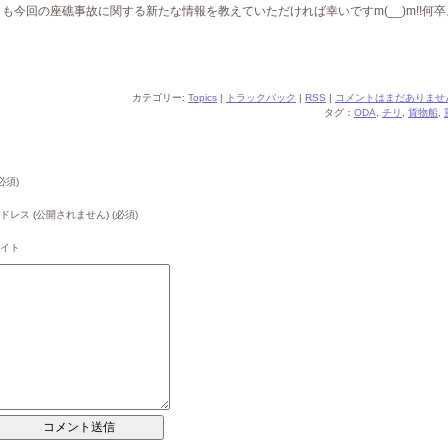
今回の座礁事故に関する新たな情報を教えていただければ幸いですm(__)m!!何卒
カテゴリー:
Topics
|
トラックバック
|
RSS
|
コメントはまだありません
タグ：
ODA
,
チリ
,
貨物船
,
必須)
ドレス (公開されません) (必須)
イト