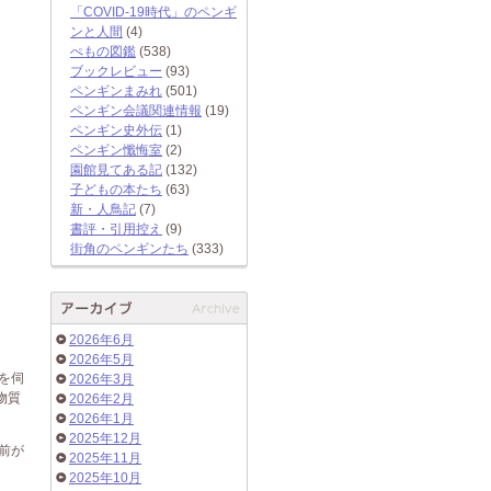
「COVID-19時代」のペンギ
ンと人間
(4)
ぺもの図鑑
(538)
ブックレビュー
(93)
ペンギンまみれ
(501)
ペンギン会議関連情報
(19)
ペンギン史外伝
(1)
ペンギン懺悔室
(2)
園館見てある記
(132)
子どもの本たち
(63)
新・人鳥記
(7)
書評・引用控え
(9)
街角のペンギンたち
(333)
2026年6月
2026年5月
を伺
2026年3月
物質
2026年2月
2026年1月
2025年12月
前が
2025年11月
2025年10月