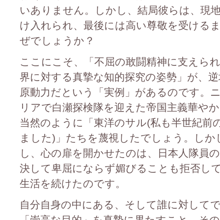
いありません。しかし、結局彼らは、現
け入れられ、最後には高い尊敬を受ける
ぜでしょうか？
ここにこそ、「不屈の敢闘精神に支えられ
界に対する真摯な知的探究の姿勢」が、逆
原動力だという「実例」があるのです。
リアで白瀬探検隊を迎えた帝国主義華やか
当然のように「東洋のサル(私も半世紀前
ました)」たちを蔑視したでしょう。しか
し、心の扉を開かせたのは、日本人隊員の
決して卑屈にならず媚びることも拒否し
生活を続けたのです。
自分自身の中にある、そして誰に対して
「崇高な目的」を真摯に果たすこと、その