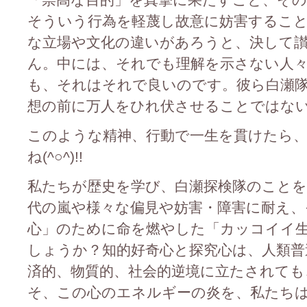
そういう行為を軽蔑し故意に妨害するこ
な立場や文化の違いがあろうと、決して
ん。中には、それでも理解を示さない人
も、それはそれで良いのです。彼ら白瀬
想の前に万人をひれ伏させることではな
このような精神、行動で一生を貫けたら
ね(^○^)!!
私たちが歴史を学び、白瀬探検隊のこと
代の嵐や様々な偏見や妨害・障害に耐え、
心」のために命を燃やした「カッコイイ
しょうか？知的好奇心と探究心は、人類普
済的、物質的、社会的逆境に立たされても
そ、この心のエネルギーの炎を、私たち