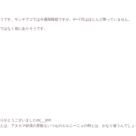
うです。サンチアゴでは今週雨模様ですが、4〜7月はほとんど降っていません。
ではなく他にありそうです。
とうございましたm(__)m!!
とは、アタカマ砂漠の景観もいつものエルニーニョの時とは、かなり違うんでしょ