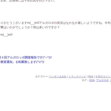
しき折、お身体には十分お気を付け下さい。
がとうございますm(__)m!!アルガロボの状況はなかなか厳しいようですね。今年
影響はいかがでしょうか？雨は多いのですか？
_)m!!
回アルガロッボ調査報告です(^○^)!!
室通知」を転載致します(^o^)/
カテゴリー:
ペンギンまみれ
|
トラックバック
|
RSS
|
3 件のコメン
タグ：
ODA
,
アルガロボ
,