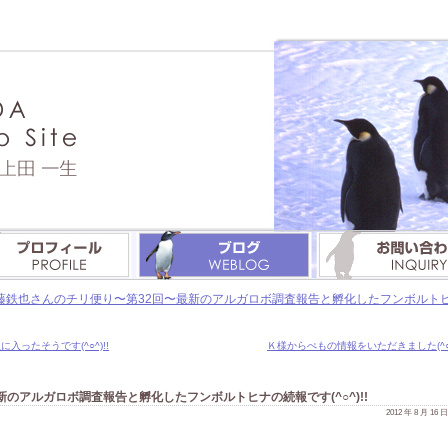
藤鉄也さんのチリ便り〜第32回〜最新のアルガロボ調査報告と孵化したフンボルトヒナの
入ったそうです(^○^)!!
Ｋ様からぺもの情報をいただきました(^○^
のアルガロボ調査報告と孵化したフンボルトヒナの続報です(^○^)!!
2012 年 8 月 16