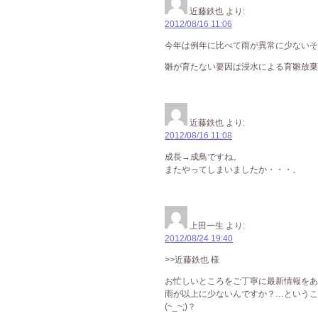
近藤鉄也
より:
2012/08/16 11:06
今年は例年に比べて雨が異常に少ないそ
雛が育たない要因は浸水による育雛放棄
近藤鉄也
より:
2012/08/16 11:08
成長→成鳥ですね。
またやってしまいましたか・・・。
上田一生
より:
2012/08/24 19:40
>>近藤鉄也 様
お忙しいところをご丁寧に最新情報をありが
雨が以上に少ないんですか？…というこ
(~_~;)？