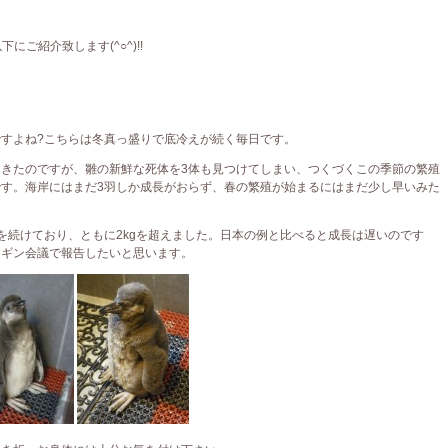
ご紹介致します(^○^)!!
すよね?こちらは冬真っ盛りで底冷えが続く毎日です。
きたのですが、雛の新鮮な死体を3体も見つけてしまい、つくづくこの季節の繁殖
す。海岸にはまだ3羽しか成長がおらず、春の繁殖が始まるにはまだ少し早いみた
を続けており、ともに2kgを超えました。日本の例と比べると成長は遅いのです
ンギン会議で報告したいと思います。