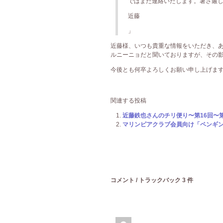
ではまた連絡いたします。暑さ厳
近藤
」
近藤様、いつも貴重な情報をいただき、あり
ルニーニョだと聞いておりますが、その
今後とも何卒よろしくお願い申し上げますm(_
関連する投稿
近藤鉄也さんのチリ便り〜第16回〜第４
マリンピアクラブ会員向け「ペンギン教
コメント / トラックバック 3 件