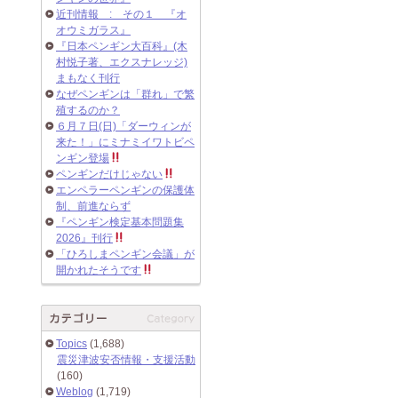
近刊情報 : その１ 『オ
オウミガラス』
『日本ペンギン大百科』(木
村悦子著、エクスナレッジ)
まもなく刊行
なぜペンギンは「群れ」で繁
殖するのか？
６月７日(日)「ダーウィンが
来た！」にミナミイワトビペ
ンギン登場
ペンギンだけじゃない
エンペラーペンギンの保護体
制、前進ならず
『ペンギン検定基本問題集
2026』刊行
「ひろしまペンギン会議」が
開かれたそうです
Topics
(1,688)
震災津波安否情報・支援活動
(160)
Weblog
(1,719)