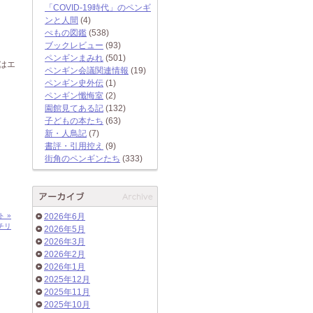
「COVID-19時代」のペンギ
ンと人間
(4)
ぺもの図鑑
(538)
ブックレビュー
(93)
ペンギンまみれ
(501)
はエ
ペンギン会議関連情報
(19)
ペンギン史外伝
(1)
ペンギン懺悔室
(2)
園館見てある記
(132)
子どもの本たち
(63)
新・人鳥記
(7)
書評・引用控え
(9)
街角のペンギンたち
(333)
ト »
2026年6月
チリ
2026年5月
2026年3月
2026年2月
2026年1月
2025年12月
2025年11月
2025年10月