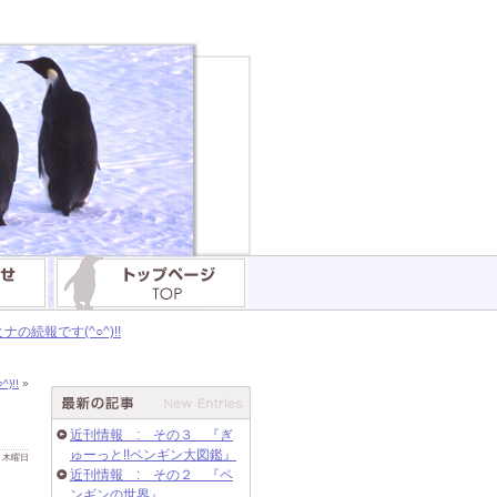
続報です(^○^)!!
)!!
»
近刊情報 : その３ 『ぎ
ゅーっと!!ペンギン大図鑑』
 日 木曜日
近刊情報 : その２ 『ペ
ンギンの世界』