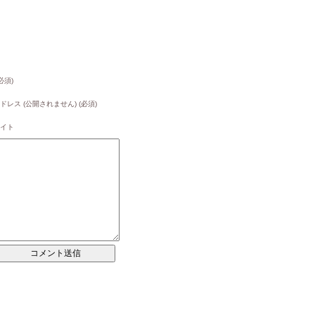
必須)
ドレス (公開されません) (必須)
イト