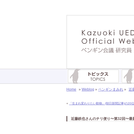
Home
»
Weblog
»
ペンギンまみれ
»
近
«
「生まれ変わりたい動物」(朝日新聞記事)の20位に
近藤鉄也さんのチリ便り〜第32回〜最新