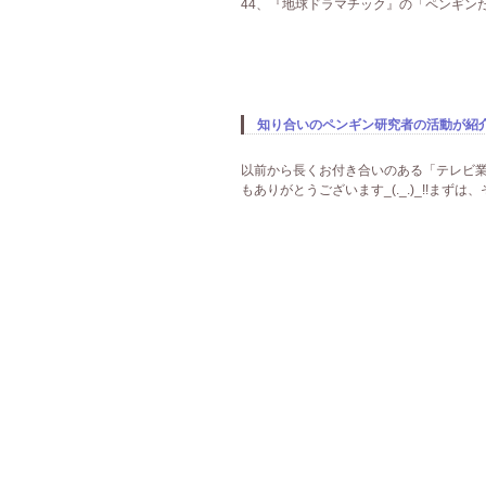
44、『地球ドラマチック』の「ペンギンた
知り合いのペンギン研究者の活動が紹介さ
以前から長くお付き合いのある「テレビ業
もありがとうございます_(._.)_!!まずは