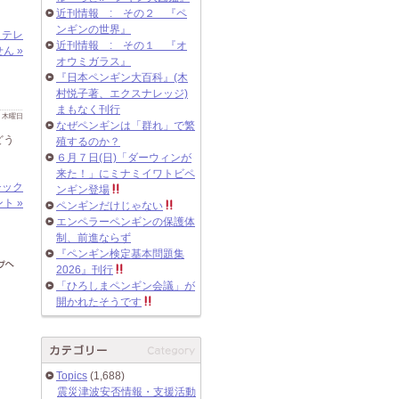
近刊情報 : その２ 『ペ
ンギンの世界』
Ｅテレ
近刊情報 : その１ 『オ
ん »
オウミガラス』
『日本ペンギン大百科』(木
村悦子著、エクスナレッジ)
まもなく刊行
 日 木曜日
なぜペンギンは「群れ」で繁
どう
殖するのか？
６月７日(日)「ダーウィンが
来た！」にミナミイワトビペ
チック
ンギン登場
ト »
ペンギンだけじゃない
エンペラーペンギンの保護体
制、前進ならず
『ペンギン検定基本問題集
2026』刊行
「ひろしまペンギン会議」が
開かれたそうです
Topics
(1,688)
震災津波安否情報・支援活動