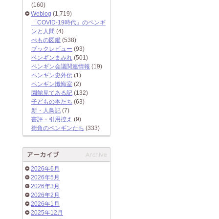
(160)
Weblog
(1,719)
「COVID-19時代」のペンギ
ンと人間
(4)
ぺもの図鑑
(538)
ブックレビュー
(93)
ペンギンまみれ
(501)
ペンギン会議関連情報
(19)
ペンギン史外伝
(1)
ペンギン懺悔室
(2)
園館見てある記
(132)
子どもの本たち
(63)
新・人鳥記
(7)
書評・引用控え
(9)
街角のペンギンたち
(333)
2026年6月
2026年5月
2026年3月
2026年2月
2026年1月
2025年12月