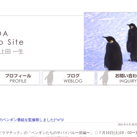
ペンギン番組を監修致しました(^o^)/
2011 年 6 月 28
球ドラマチック』の「ペンギンたちのサバイバル〜前編〜」 ◇７月16日(土)19：00〜