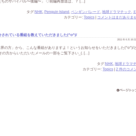
ちのサバイバル〜後編〜」 ◇前編再放送は、７ […]
タグ:
NHK
,
Penguin Island
,
ペンギンパレード
,
地球ドラマチック
,
カテゴリー:
Topics
|
コメントはまだありませ
れている番組を教えていただきました(^o^)/
2011 年 6 月 16
界の方」から、こんな番組がありますよ！というお知らせをいただきました(^o^)/
、その方からいただいたメールの一部をご覧下さい_(. […]
タグ:
NHK
,
地球ドラマ
カテゴリー:
Topics
|
2 件のコメン