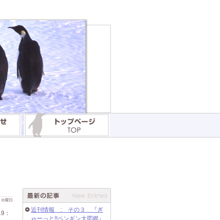
 日 火曜日
近刊情報 : その３ 『ぎ
19：
ゅーっと!!ペンギン大図鑑』