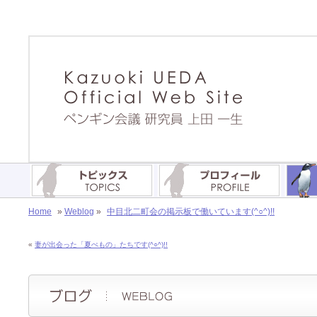
Home
»
Weblog
»
中目北二町会の掲示板で働いています(^○^)!!
«
妻が出会った「夏ぺもの」たちです(^○^)!!