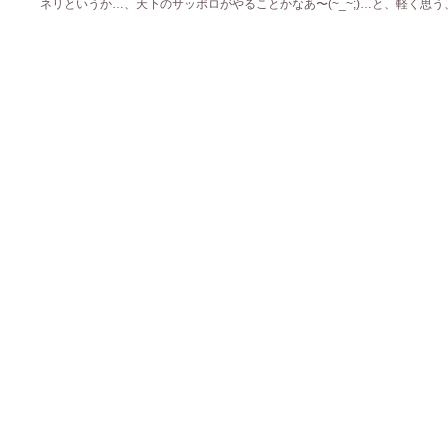
ネリというか…、天下のサッポロがやることかなあ〜(~_~;)…と、軽く思う、今