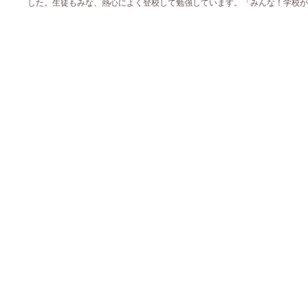
した。生徒もみな、熱心によく登校して勉強しています。「みんな！学校が好き